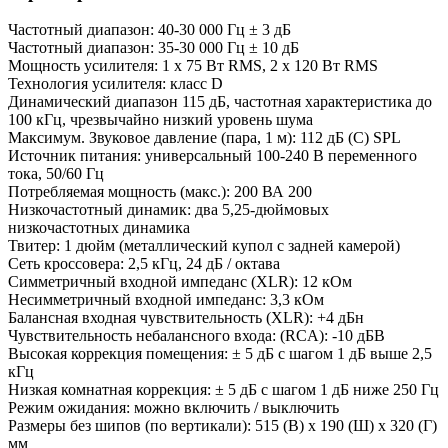
Частотный диапазон: 40-30 000 Гц ± 3 дБ
Частотный диапазон: 35-30 000 Гц ± 10 дБ
Мощность усилителя: 1 x 75 Вт RMS, 2 x 120 Вт RMS
Технология усилителя: класс D
Динамический диапазон 115 дБ, частотная характеристика до
100 кГц, чрезвычайно низкий уровень шума
Максимум. Звуковое давление (пара, 1 м): 112 дБ (C) SPL
Источник питания: универсальный 100-240 В переменного
тока, 50/60 Гц
Потребляемая мощность (макс.): 200 ВА 200
Низкочастотный динамик: два 5,25-дюймовых
низкочастотных динамика
Твитер: 1 дюйм (металлический купол с задней камерой)
Сеть кроссовера: 2,5 кГц, 24 дБ / октава
Симметричный входной импеданс (XLR): 12 кОм
Несимметричный входной импеданс: 3,3 кОм
Балансная входная чувствительность (XLR): +4 дБн
Чувствительность небалансного входа: (RCA): -10 дБВ
Высокая коррекция помещения: ± 5 дБ с шагом 1 дБ выше 2,5
кГц
Низкая комнатная коррекция: ± 5 дБ с шагом 1 дБ ниже 250 Гц
Режим ожидания: можно включить / выключить
Размеры без шипов (по вертикали): 515 (В) x 190 (Ш) x 320 (Г)
мм