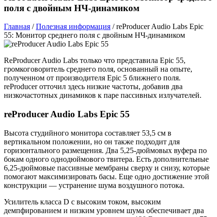
поля с двойным НЧ-динамиком
Главная
/
Полезная информация
/
reProducer Audio Labs Epic
55: Монитор среднего поля с двойным НЧ-динамиком
ReProducer Audio Labs только что представила Epic 55,
громкоговоритель среднего поля, основанный на опыте,
полученном от производителя Epic 5 ближнего поля.
reProducer отточил здесь низкие частоты, добавив два
низкочастотных динамиков к паре пассивных излучателей.
reProducer Audio Labs Epic 55
Высота студийного монитора составляет 53,5 см в
вертикальном положении, но он также подходит для
горизонтального размещения. Два 5,25-дюймовых вуфера по
бокам одного однодюймового твитера. Есть дополнительные
6,25-дюймовые пассивные мембраны сверху и снизу, которые
помогают максимизировать басы. Еще одно достижение этой
конструкции — устранение шума воздушного потока.
Усилитель класса D с высоким током, высоким
демпфированием и низким уровнем шума обеспечивает два