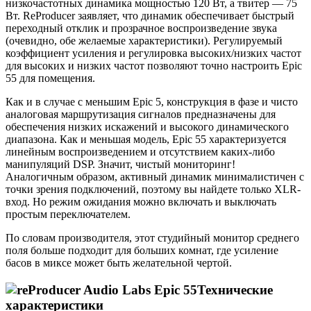
низкочастотных динамика мощностью 120 Вт, а твитер — 75
Вт. ReProducer заявляет, что динамик обеспечивает быстрый
переходный отклик и прозрачное воспроизведение звука
(очевидно, обе желаемые характеристики). Регулируемый
коэффициент усиления и регулировка высоких/низких частот
для высоких и низких частот позволяют точно настроить Epic
55 для помещения.
Как и в случае с меньшим Epic 5, конструкция в фазе и чисто
аналоговая маршрутизация сигналов предназначены для
обеспечения низких искажений и высокого динамического
диапазона. Как и меньшая модель, Epic 55 характеризуется
линейным воспроизведением и отсутствием каких-либо
манипуляций DSP. Значит, чистый мониторинг!
Аналогичным образом, активный динамик минималистичен с
точки зрения подключений, поэтому вы найдете только XLR-
вход. Но режим ожидания можно включать и выключать
простым переключателем.
По словам производителя, этот студийный монитор среднего
поля больше подходит для больших комнат, где усиление
басов в миксе может быть желательной чертой.
Технические
характеристики