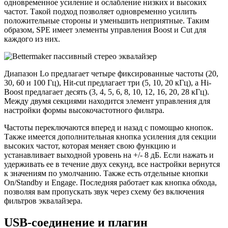
одновременное усиление и ослабление низких и высоких
частот. Такой подход позволяет одновременно усилить
положительные стороны и уменьшить неприятные. Таким
образом, SPE имеет элементы управления Boost и Cut для
каждого из них.
Диапазон Lo предлагает четыре фиксированные частоты (20,
30, 60 и 100 Гц), Hit-cut предлагает три (5, 10, 20 кГц), а Hi-
Boost предлагает десять (3, 4, 5, 6, 8, 10, 12, 16, 20, 28 кГц).
Между двумя секциями находится элемент управления для
настройки формы высокочастотного фильтра.
Частоты переключаются вперед и назад с помощью кнопок.
Также имеется дополнительная кнопка усиления для секции
высоких частот, которая меняет свою функцию и
устанавливает выходной уровень на +/- 8 дБ. Если нажать и
удерживать ее в течение двух секунд, все настройки вернутся
к значениям по умолчанию. Также есть отдельные кнопки
On/Standby и Engage. Последняя работает как кнопка обхода,
позволяя вам пропускать звук через схему без включения
фильтров эквалайзера.
USB-соединение и плагин