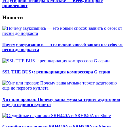
Услуги рилс мейкера в Москве — Reels, которые
привлекают
Новости
Почему звукозапись — это новый способ заявить о себе: от
песни до подкаста
SSL THE BUS+: реинкарнация компрессора G серии
Хит или провал: Почему ваша музыка теряет аудиторию
еще до первого куплета
Студийные наушники SRH440A и SRH840A от Shure