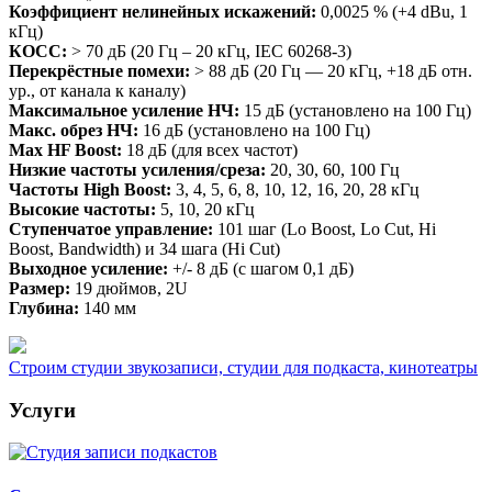
Коэффициент нелинейных искажений:
0,0025 % (+4 dBu, 1
кГц)
КОСС:
> 70 дБ (20 Гц – 20 кГц, IEC 60268-3)
Перекрёстные помехи:
> 88 дБ (20 Гц — 20 кГц, +18 дБ отн.
ур., от канала к каналу)
Максимальное усиление НЧ:
15 дБ (установлено на 100 Гц)
Макс. обрез НЧ:
16 дБ (установлено на 100 Гц)
Max HF Boost:
18 дБ (для всех частот)
Низкие частоты усиления/среза:
20, 30, 60, 100 Гц
Частоты High Boost:
3, 4, 5, 6, 8, 10, 12, 16, 20, 28 кГц
Высокие частоты:
5, 10, 20 кГц
Ступенчатое управление:
101 шаг (Lo Boost, Lo Cut, Hi
Boost, Bandwidth) и 34 шага (Hi Cut)
Выходное усиление:
+/- 8 дБ (с шагом 0,1 дБ)
Размер:
19 дюймов, 2U
Глубина:
140 мм
Строим студии звукозаписи, студии для подкаста, кинотеатры
Услуги