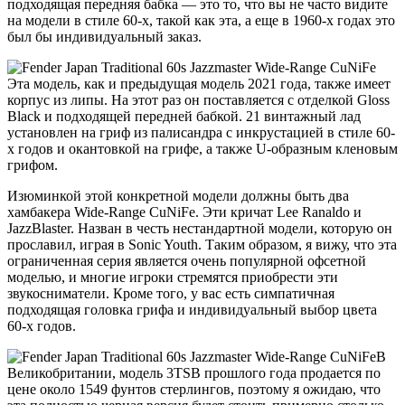
подходящая передняя бабка — это то, что вы не часто видите
на модели в стиле 60-х, такой как эта, а еще в 1960-х годах это
был бы индивидуальный заказ.
Эта модель, как и предыдущая модель 2021 года, также имеет
корпус из липы. На этот раз он поставляется с отделкой Gloss
Black и подходящей передней бабкой. 21 винтажный лад
установлен на гриф из палисандра с инкрустацией в стиле 60-
х годов и окантовкой на грифе, а также U-образным кленовым
грифом.
Изюминкой этой конкретной модели должны быть два
хамбакера Wide-Range CuNiFe. Эти кричат ​​Lee Ranaldo и
JazzBlaster. Назван в честь нестандартной модели, которую он
прославил, играя в Sonic Youth. Таким образом, я вижу, что эта
ограниченная серия является очень популярной офсетной
моделью, и многие игроки стремятся приобрести эти
звукосниматели. Кроме того, у вас есть симпатичная
подходящая головка грифа и индивидуальный выбор цвета
60-х годов.
В
Великобритании, модель 3TSB прошлого года продается по
цене около 1549 фунтов стерлингов, поэтому я ожидаю, что