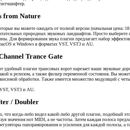
 питчшифтер.
ds from Nature
х, которые вы можете ожидать от полной версии (начальная цена:
чтательных природных звуковых ландшафтов. Просто выберите с
олны. Для формирования звука плагин предлагает набор эффект
ля macOS и Windows в форматах VST, VST3 и AU.
Channel Trance Gate
от удобный плагин трансовых ворот нарезает ваши звуковые дор
акой и релизом, а также фильтр переменной состояния. Вы может
зависимой обработки. Также имеется множество модуляций с че
 VST, VST3 и AU.
ter / Doubler
, что когда-либо видел какой-либо другой плагин, подобный этом
зуя значения нот MIDI, а не частоты. Затем каждая полоса предл
е регуляторы панорамирования и усиления для каждой полосы, а