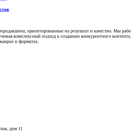
стов
опродакшена, ориентированные на результат и качество. Мы раб
ивая комплексный подход к созданию конкурентного контента. Н
жанрах и форматах.
лок, дом 11