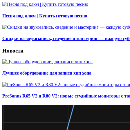
Песня под ключ | Купить готовую песню
Скидки на звукозапись, сведение и мастеринг — каждую субб
Новости
Лучшее оборудование для записи хип хопа
PreSonus R65 V2 и R80 V2: новые студийные мониторы с 