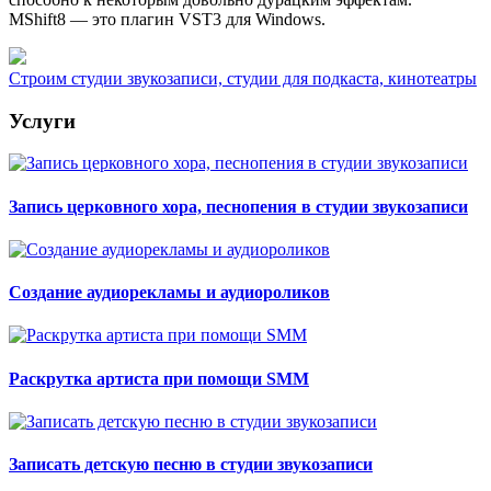
MShift8 — это плагин VST3 для Windows.
Строим студии звукозаписи, студии для подкаста, кинотеатры
Услуги
Запись церковного хора, песнопения в студии звукозаписи
Создание аудиорекламы и аудиороликов
Раскрутка артиста при помощи SMM
Записать детскую песню в студии звукозаписи