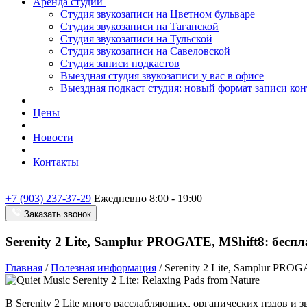
Аренда студии
Студия звукозаписи на Цветном бульваре
Студия звукозаписи на Таганской
Студия звукозаписи на Тульской
Студия звукозаписи на Савеловской
Студия записи подкастов
Выездная студия звукозаписи у вас в офисе
Выездная подкаст студия: новый формат записи кон
Цены
Новости
Контакты
+7 (903) 237-37-29
Ежедневно 8:00 - 19:00
Заказать звонок
Serenity 2 Lite, Samplur PROGATE, MShift8: бес
Главная
/
Полезная информация
/
Serenity 2 Lite, Samplur PRO
В Serenity 2 Lite много расслабляющих, органических пэдов и 