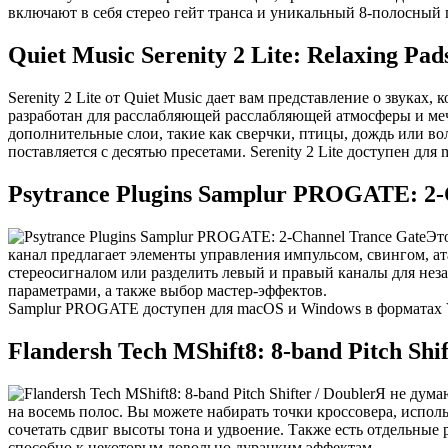
включают в себя стерео гейт транса и уникальный 8-полосный
Quiet Music Serenity 2 Lite: Relaxing Pa
Serenity 2 Lite от Quiet Music дает вам представление о звука
разработан для расслабляющей расслабляющей атмосферы и ме
дополнительные слои, такие как сверчки, птицы, дождь или в
поставляется с десятью пресетами. Serenity 2 Lite доступен д
Psytrance Plugins Samplur PROGATE: 2-
Эт
канал предлагает элементы управления импульсом, свингом, ат
стереосигналом или разделить левый и правый каналы для не
параметрами, а также выбор мастер-эффектов.
Samplur PROGATE доступен для macOS и Windows в форматах
Flandersh Tech MShift8: 8-band Pitch Shif
Я не думаю
на восемь полос. Вы можете набирать точки кроссовера, исполь
сочетать сдвиг высоты тона и удвоение. Также есть отдельны
способно к некоторым довольно дурацким эффектам.