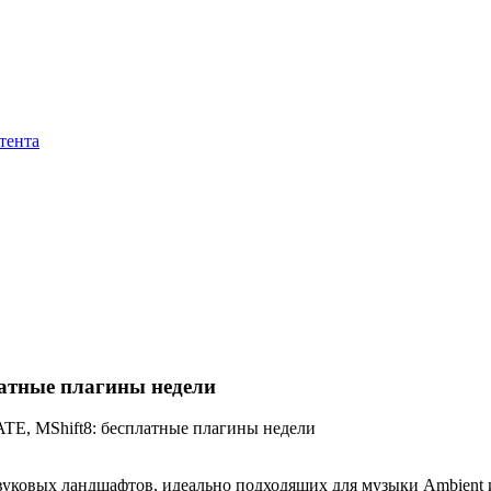
тента
платные плагины недели
GATE, MShift8: бесплатные плагины недели
звуковых ландшафтов, идеально подходящих для музыки Ambient и