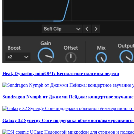
Heat, Dynastor, miniOPT: Бесплатные плагины недели
Sundragon Nymph от Джимми Пейджа: концертное звучание 
Galaxy 32 Synergy Core поддержка объемного/иммерсивного 