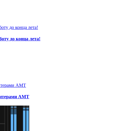
оту до конца лета!
твитерами AMT