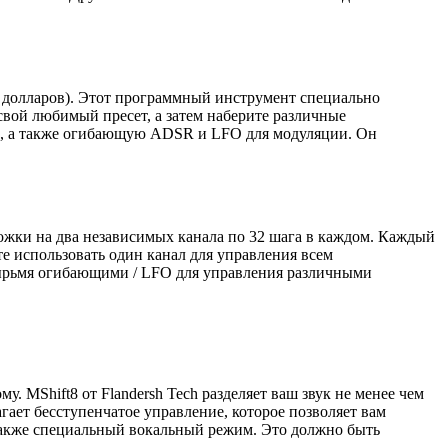
 18 долларов). Этот программный инструмент специально
вой любимый пресет, а затем наберите различные
ов, а также огибающую ADSR и LFO для модуляции. Он
ожки на два независимых канала по 32 шага в каждом. Каждый
е использовать один канал для управления всем
тырьмя огибающими / LFO для управления различными
у. MShift8 от Flandersh Tech разделяет ваш звук не менее чем
агает бесступенчатое управление, которое позволяет вам
 также специальный вокальный режим. Это должно быть