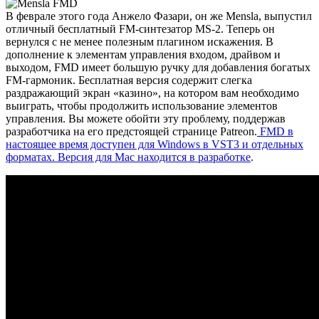
В феврале этого года Анжело Фазари, он же Mensla, выпустил
отличный бесплатный FM-синтезатор MS-2. Теперь он
вернулся с не менее полезным плагином искажения. В
дополнение к элементам управления входом, драйвом и
выходом, FMD имеет большую ручку для добавления богатых
FM-гармоник. Бесплатная версия содержит слегка
раздражающий экран «казино», на котором вам необходимо
выиграть, чтобы продолжить использование элементов
управления. Вы можете обойти эту проблему, поддержав
разработчика на его предстоящей странице Patreon.
FMD в
настоящее время доступен для Windows в VST3 и отдельных
форматах. Версия для Mac находится в разработке
.