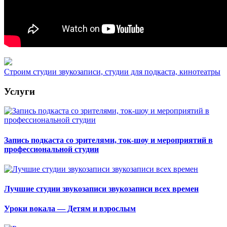
Строим студии звукозаписи, студии для подкаста, кинотеатры
Услуги
Запись подкаста со зрителями, ток-шоу и мероприятий в
профессиональной студии
Лучшие студии звукозаписи звукозаписи всех времен
Уроки вокала — Детям и взрослым