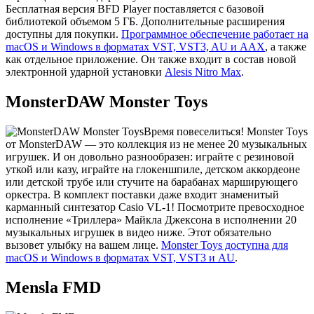
Бесплатная версия BFD Player поставляется с базовой
библиотекой объемом 5 ГБ. Дополнительные расширения
доступны для покупки.
Программное обеспечение работает на
macOS и Windows в форматах VST, VST3, AU и AAX
, а также
как отдельное приложение. Он также входит в состав новой
электронной ударной установки
Alesis Nitro Max
.
MonsterDAW Monster Toys
Время повеселиться! Monster Toys
от MonsterDAW — это коллекция из не менее 20 музыкальных
игрушек. И он довольно разнообразен: играйте с резиновой
уткой или казу, играйте на глокеншпиле, детском аккордеоне
или детской трубе или стучите на барабанах марширующего
оркестра. В комплект поставки даже входит знаменитый
карманный синтезатор Casio VL-1! Посмотрите превосходное
исполнение «Триллера» Майкла Джексона в исполнении 20
музыкальных игрушек в видео ниже. Этот обязательно
вызовет улыбку на вашем лице.
Monster Toys доступна для
macOS и Windows в форматах VST, VST3 и AU
.
Mensla FMD