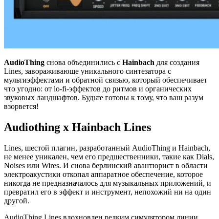
AudioThing
снова объединились с
Hainbach
для создания
Lines, завораживающе уникального синтезатора с
мультиэффектами и обратной связью, который обеспечивает
что угодно: от lo-fi-эффектов до ритмов и органических
звуковых ландшафтов. Будьте готовы к тому, что ваш разум
взорвется!
Audiothing x Hainbach Lines
Lines, шестой плагин, разработанный AudioThing и Hainbach,
не менее уникален, чем его предшественники, такие как Dials,
Noises или Wires. И снова берлинский авантюрист в области
электроакустики откопал аппаратное обеспечение, которое
никогда не предназначалось для музыкальных приложений, и
превратил его в эффект и инструмент, непохожий ни на один
другой.
AudioThing Lines вдохновлен редким симулятором линии