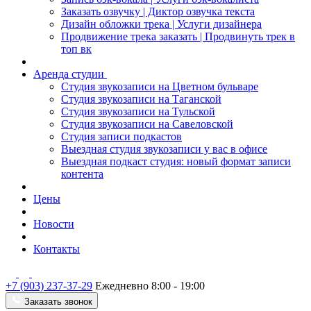
Заказать озвучку | Диктор озвучка текста
Дизайн обложки трека | Услуги дизайнера
Продвижение трека заказать | Продвинуть трек в
топ вк
Аренда студии
Студия звукозаписи на Цветном бульваре
Студия звукозаписи на Таганской
Студия звукозаписи на Тульской
Студия звукозаписи на Савеловской
Студия записи подкастов
Выездная студия звукозаписи у вас в офисе
Выездная подкаст студия: новый формат записи
контента
Цены
Новости
Контакты
+7 (903) 237-37-29
Ежедневно 8:00 - 19:00
Заказать звонок