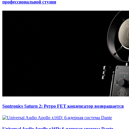
профессиональной студии
Sontronics Saturn 2: Ретро FET конденсатор возвращается
Universal Audio Apollo x16D: 6-ядерная система Dante