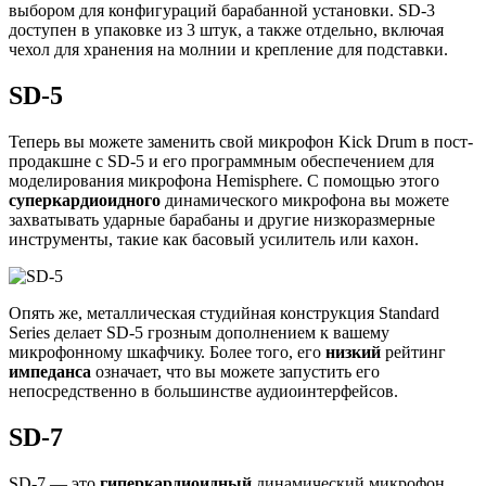
выбором для конфигураций барабанной установки. SD-3
доступен в упаковке из 3 штук, а также отдельно, включая
чехол для хранения на молнии и крепление для подставки.
SD-5
Теперь вы можете заменить свой микрофон Kick Drum в пост-
продакшне с SD-5 и его программным обеспечением для
моделирования микрофона Hemisphere. С помощью этого
суперкардиоидного
динамического микрофона вы можете
захватывать ударные барабаны и другие низкоразмерные
инструменты, такие как басовый усилитель или кахон.
Опять же, металлическая студийная конструкция Standard
Series делает SD-5 грозным дополнением к вашему
микрофонному шкафчику. Более того, его
низкий
рейтинг
импеданса
означает, что вы можете запустить его
непосредственно в большинстве аудиоинтерфейсов.
SD-7
SD-7 — это
гиперкардиоидный
динамический микрофон,