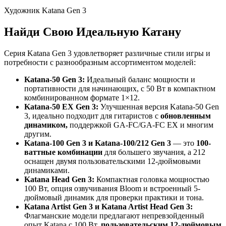
Художник Katana Gen 3
Найди Свою Идеальную Катану
Серия Katana Gen 3 удовлетворяет различные стили игры и
потребности с разнообразным ассортиментом моделей:
Katana-50 Gen 3:
Идеальный баланс мощности и
портативности для начинающих, с 50 Вт в компактном
комбинированном формате 1×12.
Katana-50 EX Gen 3:
Улучшенная версия Katana-50 Gen
3, идеально подходит для гитаристов с
обновленным
динамиком,
поддержкой GA-FC/GA-FC EX и многим
другим.
Katana-100 Gen 3 и Katana-100/212 Gen 3
— это
100-
ваттные комбинации
для большего звучания, а 212
оснащен двумя пользовательскими 12-дюймовыми
динамиками.
Katana Head Gen 3:
Компактная головка мощностью
100 Вт, опция озвучивания Bloom и встроенный 5-
дюймовый динамик для проверки практики и тона.
Katana Artist Gen 3 и Katana Artist Head Gen 3:
Флагманские модели предлагают непревзойденный
опыт Katana с 100 Вт,
пользовательским
12-дюймовым