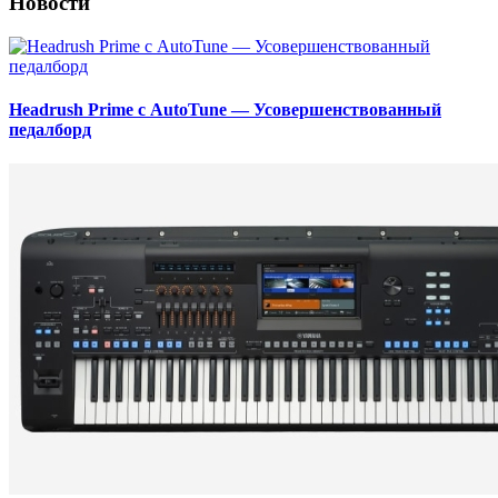
Новости
Headrush Prime с AutoTune — Усовершенствованный
педалборд