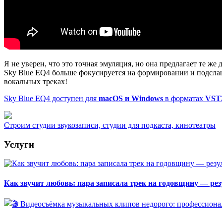
Я не уверен, что это точная эмуляция, но она предлагает те же
Sky Blue EQ4 больше фокусируется на формировании и подслащ
вокальных треках!
Sky Blue EQ4 доступен для
macOS и Windows
в форматах
VST
Строим студии звукозаписи, студии для подкаста, кинотеатры
Услуги
Как звучит любовь: пара записала трек на годовщину — рез