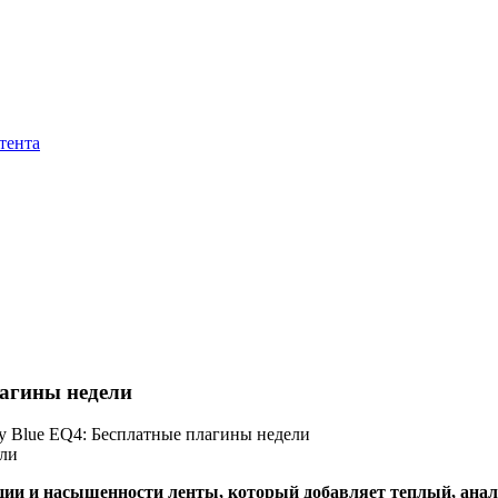
тента
лагины недели
y Blue EQ4: Бесплатные плагины недели
яции и насыщенности ленты, который добавляет теплый, анало