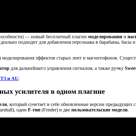
способности) — новый бесплатный плагин
моделирования
и
на
Идеально подходит для добавления персонажа в барабаны, басы и
я моделирования эффектов старых лент и магнитофонов. Сущест
атор
для дальнейшего управления сигналом, а также ручку
Swee
T3 и AU
.
ных усилителя в одном плагине
еля
, который сочетает в себе обновленные версии предыдущих 
arshall), один
F-тип
(Fender) и две
пользовательские модели
.