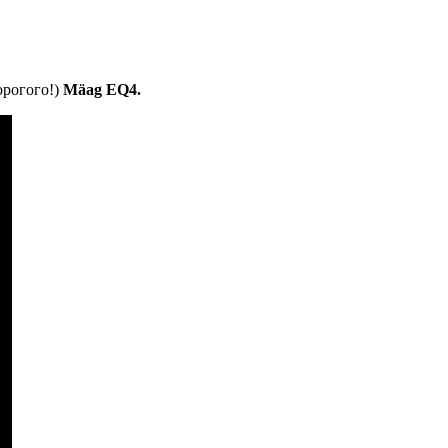
орогого!)
Mäag EQ4.