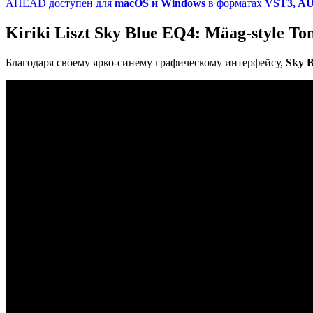
AHEAD доступен для
macOS и Windows
в форматах
VST3, A
Kiriki Liszt Sky Blue EQ4: Mäag-style T
Благодаря своему ярко-синему графическому интерфейсу,
Sky 