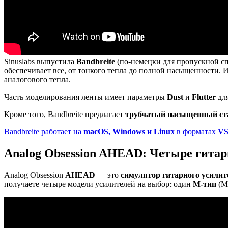
Sinuslabs выпустила
Bandbreite
(по-немецки для пропускной 
обеспечивает все, от тонкого тепла до полной насыщенности. 
аналогового тепла.
Часть моделирования ленты имеет параметры
Dust
и
Flutter
дл
Кроме того, Bandbreite предлагает
трубчатый насыщенный ст
Bandbreite работает на
macOS, Windows и Linux
в форматах
VS
Analog Obsession AHEAD: Четыре гитар
Analog Obsession
AHEAD
— это
симулятор гитарного
усилит
получаете четыре модели усилителей на выбор: один
M-тип
(M