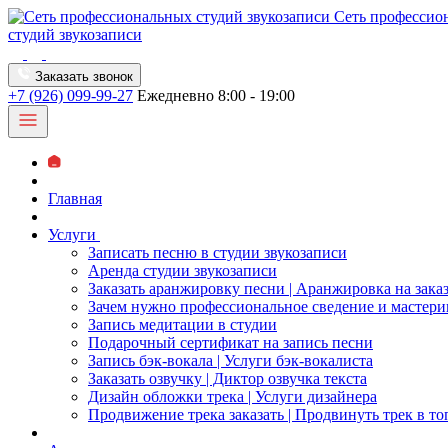
Сеть профессио
студий звукозаписи
Заказать звонок
+7 (926) 099-99-27
Ежедневно 8:00 - 19:00
Главная
Услуги
Записать песню в студии звукозаписи
Аренда студии звукозаписи
Заказать аранжировку песни | Аранжировка на зака
Зачем нужно профессиональное сведение и мастери
Запись медитации в студии
Подарочный сертификат на запись песни
Запись бэк-вокала | Услуги бэк-вокалиста
Заказать озвучку | Диктор озвучка текста
Дизайн обложки трека | Услуги дизайнера
Продвижение трека заказать | Продвинуть трек в то