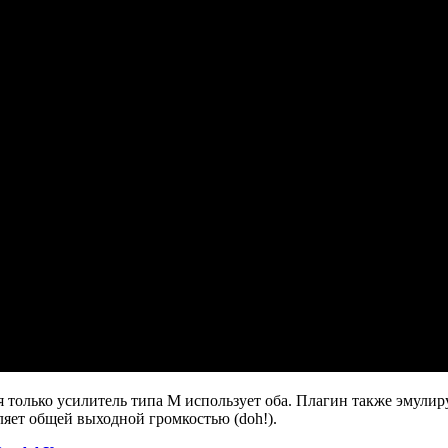
тя только усилитель типа M использует оба. Плагин также эмули
авляет общей выходной громкостью (doh!).