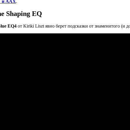
U и AAX
.
one Shaping EQ
Blue EQ4
от Kiriki Liszt явно берет подсказки от знаменитого (и д