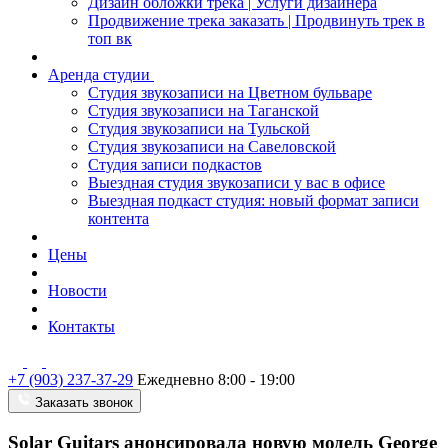
Дизайн обложки трека | Услуги дизайнера
Продвижение трека заказать | Продвинуть трек в
топ вк
Аренда студии
Студия звукозаписи на Цветном бульваре
Студия звукозаписи на Таганской
Студия звукозаписи на Тульской
Студия звукозаписи на Савеловской
Студия записи подкастов
Выездная студия звукозаписи у вас в офисе
Выездная подкаст студия: новый формат записи
контента
Цены
Новости
Контакты
+7 (903) 237-37-29
Ежедневно 8:00 - 19:00
Заказать звонок
Solar Guitars анонсировала новую модель George