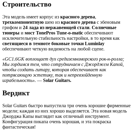
Строительство
Эта модель имеет корпус из
красного дерева
,
трехкомпонентную
шею из
красного дерева
с эбеновым
грифом и
24 лада из нержавеющей стали
.
Солнечные
тюнеры
и
мост TonePros Tune-o-matic
обеспечивают
исключительную стабильность настройки, в то время как
светящиеся в темноте боковые точки Luminlay
обеспечивают четкую видимость на любой сцене.
«GC1.6GK воплощает дух средиземноморского рок-н-ролла;
Мы гордимся тем, что сотрудничаем с Джорджем Капой,
чтобы создать гитару, которая обеспечивает как
потрясающую эстетику, так и непревзойденную
играбельность».
—
Solar Guitars.
Вердикт
Solar Guitars быстро выпустила три очень хорошие фирменные
модели; каждая из них хорошо выделяется. Эта новая модель
Джорджа Капы выглядит как отличный инструмент.
Конфигурация пикапа очень хорошая, и эта покраска
фантастическая!