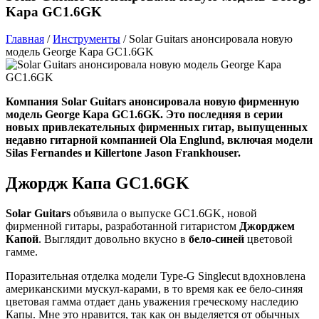
Kapa GC1.6GK
Главная
/
Инструменты
/
Solar Guitars анонсировала новую
модель George Kapa GC1.6GK
Компания Solar Guitars анонсировала новую фирменную
модель George Kapa GC1.6GK. Это последняя в серии
новых привлекательных фирменных гитар, выпущенных
недавно гитарной компанией Ola Englund, включая модели
Silas Fernandes и Killertone Jason Frankhouser.
Джордж Капа GC1.6GK
Solar Guitars
объявила о выпуске GC1.6GK, новой
фирменной гитары, разработанной гитаристом
Джорджем
Капой
. Выглядит довольно вкусно в
бело-синей
цветовой
гамме.
Поразительная отделка модели Type-G Singlecut вдохновлена
американскими мускул-карами, в то время как ее бело-синяя
цветовая гамма отдает дань уважения греческому наследию
Капы. Мне это нравится, так как он выделяется от обычных