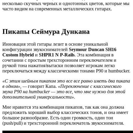
несколько скучных черных и однотонных цветов, которые мы
часто видим на современных металлических гитарах.
Пикапы Сеймура Дункана
Инновация этой гитары лезит в основе уникальной
конфигурации звукоснимателей
Seymour Duncan SH16
Custom Hybrid
и
SHPR1 N P-Rails
. Эта комбинация в
сочетании с простым трехсторонним переключателем и
ручкой тона нажатия/вытаски позволяет игрокам легко
переключаться между классическими тонами P90 и humbucker.
«С этим шейным пикапом это все все равно иметь два пикапа
в одном», —
говорит Капа.
«Переключение с классического
звука P90 на humbucker — это все, что мне нужно для этой
дополнительной универсальности».
Мне нравится эта комбинация пикапов, так как она должна
предложить хороший выбор классических тонов, и она имеет
большое разнообразие. Есть один громкость, один тон
(push/pull) и трехсторонний переключатель звукоснимателя.