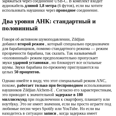
заряжаться через соединение USB-C. В комплект входит
аудиокабель
длиной 1,8 метра
(6 футов), если вы хотите
использовать наушники через
проводное
соединение.
Два уровня АНК: стандартный и
половинный
Говоря об активном шумоподавлении, Zildjian
добавил
второй режим
, который специально предназначен
для барабанщиков, помимо стандартного режима — режим
прозрачности барабана, так сказать. Так называемый
«половинный» режим предположительно пропускает
звуки
ударной установки
, но блокирует все остальные
шумы. Звуки барабана по-прежнему приглушаются на
целых
50 процентов.
Однако имейте в виду, что этот специальный режим ANC,
похоже,
работает только при
беспроводном
использовании
наушников Zildjian Alchem-E . Согласно его характеристикам,
это приводит к значительной
задержке в 180
миллисекунд
при подключении к смартфону, планшету или
ноутбуку. Это не имеет значения, если вы просто играете под
любимые песни через Spotify или YouTube. Но если вы
находитесь в ситуации
записи
, когда задержка имеет