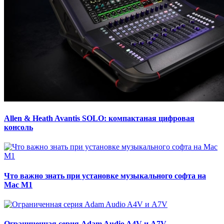
Allen & Heath Avantis SOLO: компактаная цифровая
консоль
Что важно знать при установке музыкального софта на
Mac M1
Ограниченная серия Adam Audio A4V и A7V