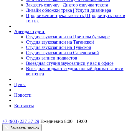
Заказать озвучку | Диктор озвучка текста
Дизайн обложки трека | Услуги дизайнера
Продвижение трека заказать | Продвинуть трек в
топ вк
Аренда студии
Студия звукозаписи на Цветном бульваре
Студия звукозаписи на Таганской
Студия звукозаписи на Тульской
Студия звукозаписи на Савеловской
Студия записи подкастов
Выездная студия звукозаписи у вас в офисе
Выездная подкаст студия: новый формат записи
контента
Цены
Новости
Контакты
+7 (903) 237-37-29
Ежедневно 8:00 - 19:00
Заказать звонок