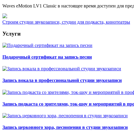
Waves eMotion LV1 Classic в настоящее время доступен для пре
Строим студии звукозаписи, студии для подкаста, кинотеатры
Услуги
Подарочный сертификат на запись песни
Запись вокала в профессиональной студии звукозаписи
Запись подкаста со зрителями, ток-шоу и мероприятий в пр
Запись церковного хора, песнопения в студии звукозаписи