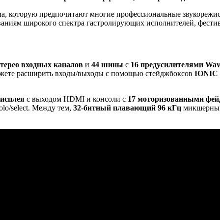
, которую предпочитают многие профессиональные звукорежисс
ованиям широкого спектра гастролирующих исполнителей, фести
стерео входных каналов
и
44 шины
с
16 предусилителями Wave
можете расширить входы/выходы с помощью стейджбоксов
IONIC 
дисплея
с выходом HDMI и консоли с
17 моторизованными фей
o/select. Между тем,
32-битный плавающий 96 кГц
микшерный 