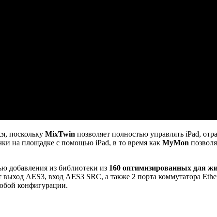
я, поскольку
MixTwin
позволяет полностью управлять iPad, отр
ки на площадке с помощью iPad, в то время как
MyMon
позволя
тью добавления из библиотеки из
160 оптимизированных для жи
 выход AES3, вход AES3 SRC, а также 2 порта коммутатора Etherc
любой конфигурации.