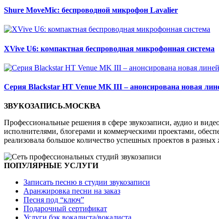
Shure MoveMic: беспроводной микрофон Lavalier
XVive U6: компактная беспроводная микрофонная система
Серия Blackstar HT Venue MK III – анонсирована новая ли
ЗВУКОЗАПИСЬ.МОСКВА
Профессиональные решения в сфере звукозаписи, аудио и виде
исполнителями, блогерами и коммерческими проектами, обеспеч
реализовала большое количество успешных проектов в разных 
ПОПУЛЯРНЫЕ УСЛУГИ
Записать песню в студии звукозаписи
Аранжировка песни на заказ
Песня под “ключ”
Подарочный сертификат
Услуги бэк вокалиста/вокалиста