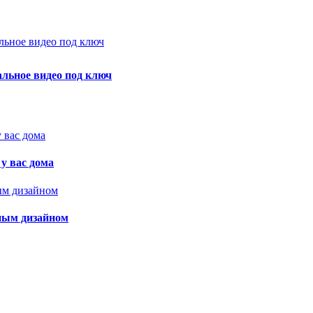
альное видео под ключ
у вас дома
дным дизайном