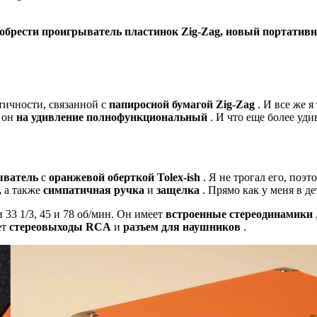
иобрести проигрыватель пластинок Zig-Zag, новый портати
тичности, связанной с
папиросной бумагой Zig-Zag
. И все же я
 он
на удивление полнофункциональный
. И что еще более уд
ыватель
с
оранжевой оберткой Tolex-ish
. Я не трогал его, поэт
,
а также
симпатичная ручка
и
защелка
. Прямо как у меня в де
33 1/3, 45 и 78 об/мин. Он имеет
встроенные стереодинамики
ет
стереовыходы RCA
и
разъем для наушников
.