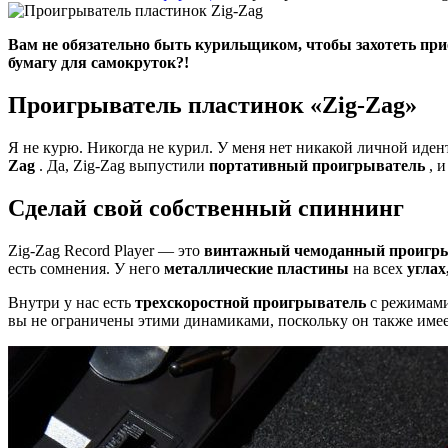
Вам не обязательно быть курильщиком, чтобы захотеть пр
бумагу для самокруток?!
Проигрыватель пластинок «
Zig-Zag
»
Я не курю. Никогда не курил. У меня нет никакой личной иден
Zag
. Да, Zig-Zag выпустили
портативный проигрыватель
, и
Сделай свой собственный спиннинг
Zig-Zag Record Player — это
винтажный чемоданный проигр
есть сомнения. У него
металлические пластины
на всех
углах
Внутри у нас есть
трехскоростной проигрыватель
с режимами 
вы не ограничены этими динамиками, поскольку он также име