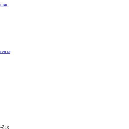
п вк
тента
g-Zag