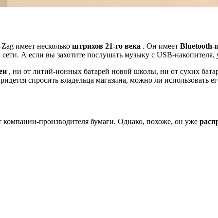
g-Zag имеет несколько
штрихов 21-го века
. Он имеет
Bluetooth
сети. А если вы захотите послушать музыку с USB-накопителя, 
еи
, ни от литий-ионных батарей новой школы, ни от сухих батар
придется спросить владельца магазина, можно ли использовать ег
 компании-производителя бумаги. Однако, похоже, он уже
расп