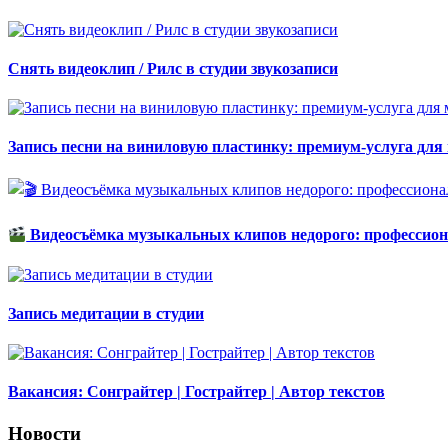
Снять видеоклип / Рилс в студии звукозаписи
Запись песни на виниловую пластинку: премиум-услуга для
Видеосъёмка музыкальных клипов недорого: профессион
Запись медитации в студии
Вакансия: Сонграйтер | Гострайтер | Автор текстов
Новости