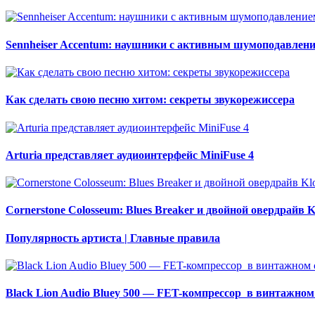
Sennheiser Accentum: наушники с активным шумоподавлен
Как сделать свою песню хитом: секреты звукорежиссера
Arturia представляет аудиоинтерфейс MiniFuse 4
Cornerstone Colosseum: Blues Breaker и двойной овердрайв K
Популярность артиста | Главные правила
Black Lion Audio Bluey 500 — FET-компрессор в винтажном