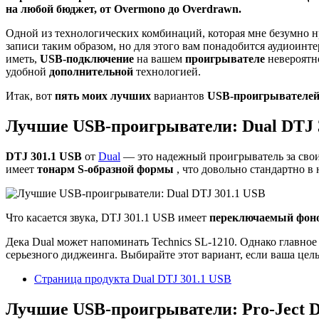
на любой бюджет, от Overmono до Overdrawn.
Одной из технологических комбинаций, которая мне безумно н
записи таким образом, но для этого вам понадобится аудиоинте
иметь,
USB-подключение
на вашем
проигрывателе
невероятн
удобной
дополнительной
технологией.
Итак, вот
пять моих лучших
вариантов
USB-проигрывателе
Лучшие USB-проигрыватели: Dual DTJ 
DTJ 301.1 USB
от
Dual
— это надежный проигрыватель за свои 
имеет
тонарм S-образной формы
, что довольно стандартно в
Что касается звука, DTJ 301.1 USB имеет
переключаемый фон
Дека Dual может напоминать Technics SL-1210. Однако главное 
серьезного диджеинга. Выбирайте этот вариант, если ваша це
Страница продукта Dual DTJ 301.1 USB
Лучшие USB-проигрыватели: Pro-Ject D