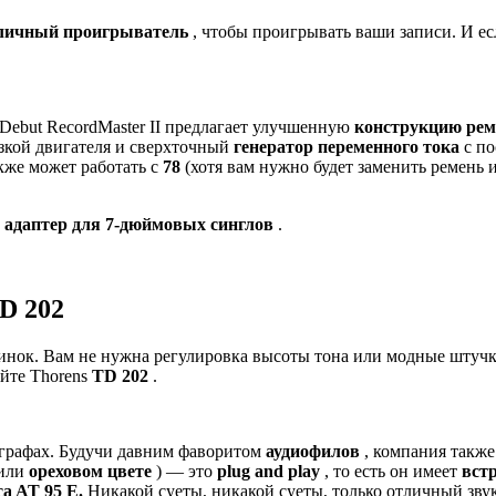
личный проигрыватель
, чтобы проигрывать ваши записи. И ес
Debut RecordMaster II предлагает улучшенную
конструкцию рем
зкой двигателя и сверхточный
генератор переменного тока
с по
акже может работать с
78
(хотя вам нужно будет заменить ремень 
е
адаптер для 7-дюймовых синглов
.
D 202
тинок. Вам не нужна регулировка высоты тона или модные штуч
уйте Thorens
TD 202
.
ографах. Будучи давним фаворитом
аудиофилов
, компания также
или
ореховом цвете
) — это
plug and play
, то есть он имеет
вст
a AT 95 E.
Никакой суеты, никакой суеты, только отличный звук