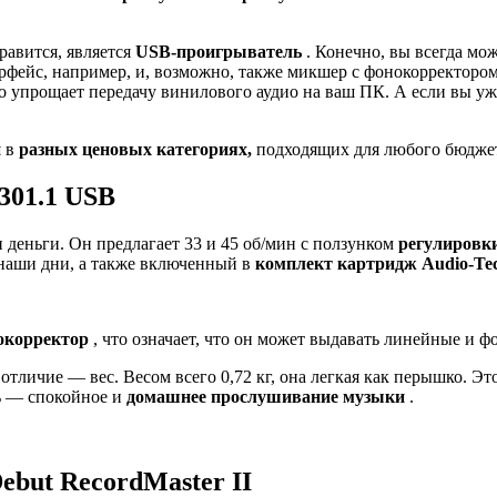
равится, является
USB-проигрыватель
. Конечно, вы всегда мо
рфейс, например, и, возможно, также микшер с фонокорректором.
о упрощает передачу винилового аудио на ваш ПК. А если вы у
й
в
разных ценовых категориях,
подходящих для любого бюдже
301.1 USB
деньги. Он предлагает 33 и 45 об/мин с ползунком
регулировк
 наши дни, а также включенный в
комплект картридж Audio-Tec
окорректор
, что означает, что он может выдавать линейные и 
отличие — вес. Весом всего 0,72 кг, она легкая как перышко. Эт
ль — спокойное и
домашнее прослушивание музыки
.
ebut RecordMaster II