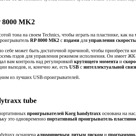
P 8000 MK2
сотой тона на своем Technics, чтобы играть на пластинке, как н
 проигрыватель
RP 8000 MK2
с
пэдами
для
управления скорость
по себе может быть достаточной причиной, чтобы приобрести ком
 восемь пэдов для управления режимом исполнения. Он имеет ЖК-
 дал вам контроль над регулировкой
крутящего момента
и
скоро
ии выходов, и, конечно же, есть
USB
с
интеллектуальной связ
одним из лучших USB-проигрывателей.
traxx tube
ортативных
проигрывателей
Korg
handytraxx
основана на нас
льку это одновременно
портативный проигрыватель пластино
ndytraxx оснащена
алюминиевым литым диском
и
программно