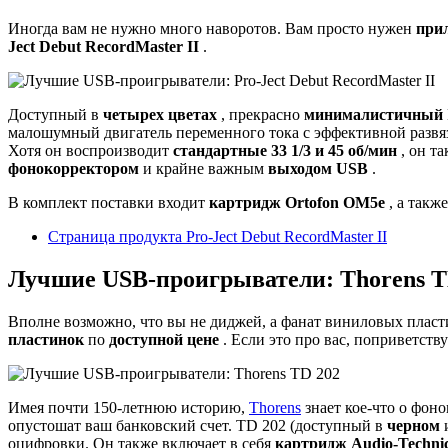
Иногда вам не нужно много наворотов. Вам просто нужен
при
Ject Debut RecordMaster II
.
Доступный в
четырех цветах
, прекрасно
минималистичный
малошумный двигатель переменного тока с эффективной развя
Хотя он воспроизводит
стандартные 33 1/3 и 45 об/мин
, он т
фонокорректором
и крайне важным
выходом USB
.
В комплект поставки входит
картридж Ortofon OM5e
, а такж
Страница продукта Pro-Ject Debut RecordMaster II
Лучшие USB-проигрыватели: Thorens T
Вполне возможно, что вы не диджей, а фанат виниловых плас
пластинок
по
доступной цене
. Если это про вас, поприветств
Имея почти 150-летнюю историю,
Thorens
знает кое-что о фон
опустошат ваш банковский счет. TD 202 (доступный в
черном
оцифровки. Он также включает в себя
картридж Audio-Technic