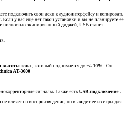
жете подключить свои деки к аудиоинтерфейсу и копировать
 Если у вас еще нет такой установки и вы не планируете ее
же полностью экипированный диджей, USB станет
та.
и высоты тона
, который поднимается до
+/- 10%
. Он
hnica AT-3600
.
фонокорректорные сигналы. Также есть
USB-подключение
.
о не влияет на воспроизведение, но выводит ее из игры для