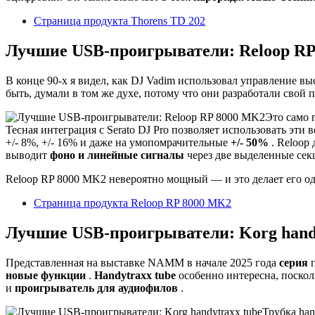
Страница продукта Thorens TD 202
Лучшие USB-проигрыватели: Reloop R
В конце 90-х я видел, как DJ Vadim использовал управление вы
быть, думали в том же духе, потому что они разработали свой
Это само 
Тесная интеграция с Serato DJ Pro позволяет использовать эти
+/- 8%, +/- 16% и даже на умопомрачительные
+/- 50%
. Reloop
выводит
фоно и линейные сигналы
через две выделенные секц
Reloop RP 8000 MK2 невероятно мощный — и это делает его 
Страница продукта Reloop RP 8000 MK2
Лучшие USB-проигрыватели: Korg handy
Представленная на выставке NAMM в начале 2025 года
серия
п
новые функции
.
Handytraxx tube
особенно интересна, поско
и
проигрыватель для аудиофилов
.
Трубка ha