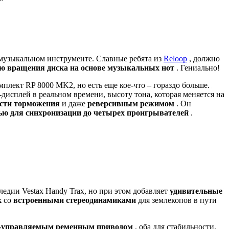
а музыкальном инструменте. Славные ребята из
Reloop
, должно
ю вращения диска на основе музыкальных нот
. Гениально!
плект RP 8000 MK2, но есть еще кое-что – гораздо больше.
дисплей в реальном времени, высоту тона, которая меняется на
сти торможения
и даже
реверсивным режимом
. Он
ью для синхронизации до четырех проигрывателей
.
ледии Vestax Handy Trax, но при этом добавляет
удивительные
к
со
встроенными стереодинамиками
для землекопов в пути
-управляемым ременным приводом
, оба для стабильности.