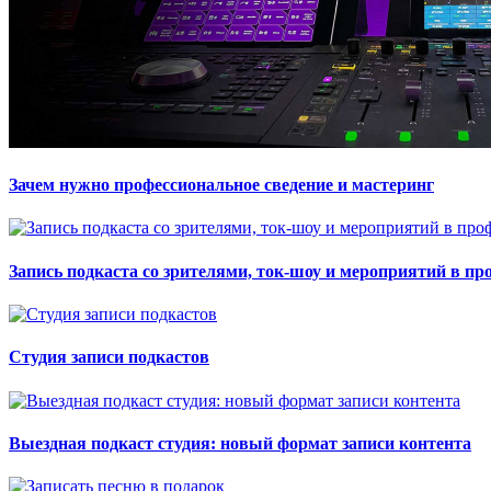
Зачем нужно профессиональное сведение и мастеринг
Запись подкаста со зрителями, ток-шоу и мероприятий в пр
Студия записи подкастов
Выездная подкаст студия: новый формат записи контента