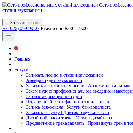
Сеть профессио
студий звукозаписи
Заказать звонок
+7 (926) 099-99-27
Ежедневно 8:00 - 19:00
Главная
Услуги
Записать песню в студии звукозаписи
Аренда студии звукозаписи
Заказать аранжировку песни | Аранжировка на зака
Зачем нужно профессиональное сведение и мастери
Запись медитации в студии
Подарочный сертификат на запись песни
Запись бэк-вокала | Услуги бэк-вокалиста
Заказать озвучку | Диктор озвучка текста
Дизайн обложки трека | Услуги дизайнера
Продвижение трека заказать | Продвинуть трек в то