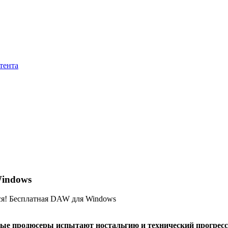
тента
Windows
ся! Бесплатная DAW для Windows
е продюсеры испытают ностальгию и технический прогресс.