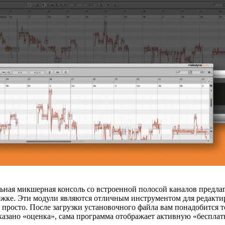
ульная микшерная консоль со встроенной полосой каналов предл
ке. Эти модули являются отличным инструментом для редактиров
 просто. После загрузки установочного файла вам понадобится 
указано «оценка», сама программа отображает активную «беспла