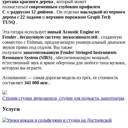
уретана красного дерева
, который может
похвастаться
современным глубоким профилем
C
и
радиусом 12 дюймов
. Он отделан
накладкой из черного
дерева с 22 ладами
и
верхним порожком Graph Tech
TUSQ
.
Эта гитара использует
новый Acoustic Engine от
Fender
,
бесшумную систему звукоснимателей
, созданную
совместно с Fishman, предлагающую универсальный диапазон
звуков прямо под седлом. Вы также
получаете
запатентованную Fender Stringed Instruments
Resonance System (SIRS)
, обеспечивающую мощный,
естественный звук и яркие обертоны для любого типа музыки,
которую вы играете.
Acoustasonic — самая дорогая модель из трех, ее стоимость
составляет
341 000 иен .
Строим студии звукозаписи, студии для подкаста, кинотеатры
Услуги