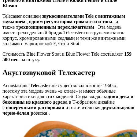
тремоло в винтажном стиле
и
колки Fender в стиле
Kluson
.
Telecaster оснащен
звукоснимателями Tele с винтажным
звучанием
,
одним регулятором громкости и тона
, а
также
трехпозиционным переключателем
. Эта модель
имеет трехседельный бридж Telecaster со струнами сквозь
корпус, хромированными седлами и теми же винтажными
колками с маркировкой F, что и Strat.
Стоимость Blue Flower Strat и Blue Flower Tele составляет
159
500 иен
за штуку.
Акустозвуковой Телекастер
Acoustasonic
Telecaster
не существовал в конце 1960-х,
поэтому эта модель очень «в стиле» и имеет обычные
характеристики для этих моделей. Сюда входят
задняя дека и
боковины из красного дерева
в Т-образном дизайне
с
поперечными распорками
и отличительная
двухкольцевая
черно-белая розетка
.