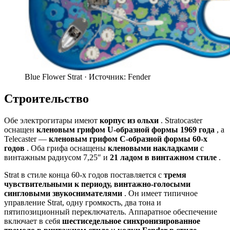
Blue Flower Strat ·
Источник: Fender
Строительство
Обе электрогитары имеют
корпус из ольхи
. Stratocaster
оснащен
кленовым грифом U-образной формы 1969 года
, а
Telecaster —
кленовым грифом C-образной формы 60-х
годов
. Оба грифа оснащены
кленовыми накладками
с
винтажным радиусом 7,25″ и
21 ладом в винтажном стиле
.
Strat в стиле конца 60-х годов поставляется с
тремя
чувствительными к периоду, винтажно-голосыми
сингловыми звукоснимателями
. Он имеет типичное
управление Strat, одну громкость, два тона и
пятипозиционный переключатель. Аппаратное обеспечение
включает в себя
шестиседельное синхронизированное