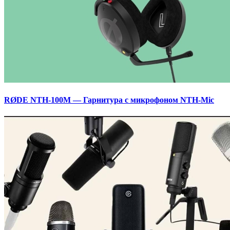
RØDE NTH-100M — Гарнитура с микрофоном NTH-Mic