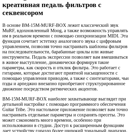
креативная педаль фильтров с
секвенсором
В основе BM-15M-MURF-BOX лежит классический звук
MuRF, вдохновленный Moog, а также возможность управлять
им в реальном времени с помощью синхронизации MIDI. Эта
функция сочетает эстетику аналогового звука с цифровым
управлением, позволяя точно настраивать шаблоны фильтров
на последовательности, барабанные циклы или живые
инструменты. Педаль экспрессии позволяет вам вмешиваться
в живое выступление, динамически формируя такие
параметры, как скорость и отклик фильтра. Это работает с
гитарами, которые достигают приятной насыщенности с
помощью управления приводом, а также с синтезаторами, чьи
пэды и арпеджио внезапно приобретают структурированное
движение посредством ритмических акцентов.
BM-15M-MURF-BOX наиболее захватывающе выглядит при
детальной настройке с помощью программного обеспечения
Guitar Tribe. Это настольное приложение позволяет вам точно
настраивать отдельные параметры и сохранять пресеты. Это
может сэкономить много времени, особенно при
использовании в студии. Доступ к расширенным функциям
дает устройству гораздо более широкий тональный диапазон,