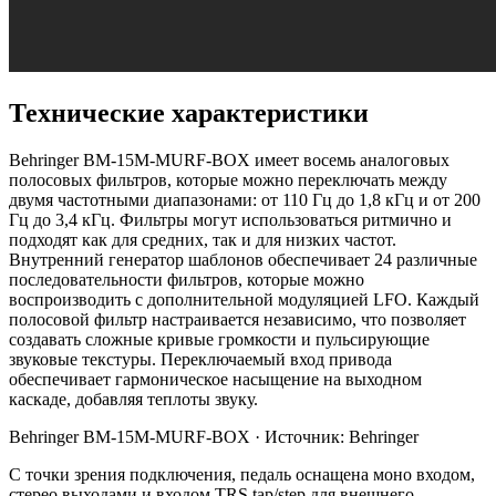
Технические характеристики
Behringer BM-15M-MURF-BOX имеет восемь аналоговых
полосовых фильтров, которые можно переключать между
двумя частотными диапазонами: от 110 Гц до 1,8 кГц и от 200
Гц до 3,4 кГц. Фильтры могут использоваться ритмично и
подходят как для средних, так и для низких частот.
Внутренний генератор шаблонов обеспечивает 24 различные
последовательности фильтров, которые можно
воспроизводить с дополнительной модуляцией LFO. Каждый
полосовой фильтр настраивается независимо, что позволяет
создавать сложные кривые громкости и пульсирующие
звуковые текстуры. Переключаемый вход привода
обеспечивает гармоническое насыщение на выходном
каскаде, добавляя теплоты звуку.
Behringer BM-15M-MURF-BOX ·
Источник: Behringer
С точки зрения подключения, педаль оснащена моно входом,
стерео выходами и входом TRS tap/step для внешнего