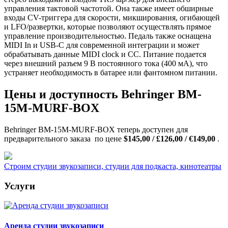
управления тактовой частотой. Она также имеет обширные
входы CV-триггера для скорости, микширования, огибающей
и LFO/развертки, которые позволяют осуществлять прямое
управление производительностью. Педаль также оснащена
MIDI In и USB-C для современной интеграции и может
обрабатывать данные MIDI clock и CC. Питание подается
через внешний разъем 9 В постоянного тока (400 мА), что
устраняет необходимость в батарее или фантомном питании.
Цены и доступность Behringer BM-
15M-MURF-BOX
Behringer BM-15M-MURF-BOX теперь доступен для
предварительного заказа по цене
$145,00 / £126,00 / €149,00
.
Строим студии звукозаписи, студии для подкаста, кинотеатры
Услуги
Аренда студии звукозаписи