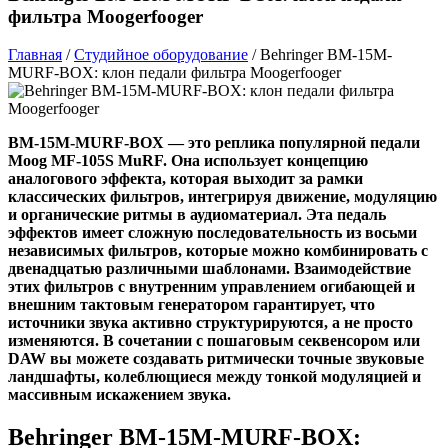
фильтра Moogerfooger
Главная
/
Студийное оборудование
/
Behringer BM-15M-
MURF-BOX: клон педали фильтра Moogerfooger
BM-15M-MURF-BOX — это реплика популярной педали
Moog MF-105S MuRF. Она использует концепцию
аналогового эффекта, которая выходит за рамки
классических фильтров, интегрируя движение, модуляцию
и органические ритмы в аудиоматериал. Эта педаль
эффектов имеет сложную последовательность из восьми
независимых фильтров, которые можно комбинировать с
двенадцатью различными шаблонами. Взаимодействие
этих фильтров с внутренним управлением огибающей и
внешним тактовым генератором гарантирует, что
источники звука активно структурируются, а не просто
изменяются. В сочетании с пошаговым секвенсором или
DAW вы можете создавать ритмически точные звуковые
ландшафты, колеблющиеся между тонкой модуляцией и
массивным искажением звука.
Behringer BM-15M-MURF-BOX: