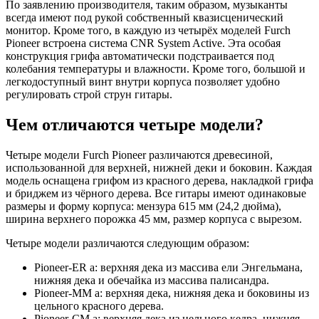
По заявлению производителя, таким образом, музыканты
всегда имеют под рукой собственный квазисценический
монитор. Кроме того, в каждую из четырёх моделей Furch
Pioneer встроена система CNR System Active. Эта особая
конструкция грифа автоматически подстраивается под
колебания температуры и влажности. Кроме того, большой и
легкодоступный винт внутри корпуса позволяет удобно
регулировать строй струн гитары.
Чем отличаются четыре модели?
Четыре модели Furch Pioneer различаются древесиной,
использованной для верхней, нижней деки и боковин. Каждая
модель оснащена грифом из красного дерева, накладкой грифа
и бриджем из чёрного дерева. Все гитары имеют одинаковые
размеры и форму корпуса: мензура 615 мм (24,2 дюйма),
ширина верхнего порожка 45 мм, размер корпуса с вырезом.
Четыре модели различаются следующим образом:
Pioneer-ER a: верхняя дека из массива ели Энгельмана,
нижняя дека и обечайка из массива палисандра.
Pioneer-MM a: верхняя дека, нижняя дека и боковины из
цельного красного дерева.
Pioneer-CM a: верхняя дека из цельного кедра, нижняя