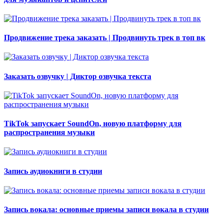
Продвижение трека заказать | Продвинуть трек в топ вк
Заказать озвучку | Диктор озвучка текста
TikTok запускает SoundOn, новую платформу для
распространения музыки
Запись аудиокниги в студии
Запись вокала: основные приемы записи вокала в студии