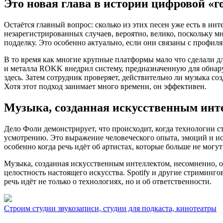
Это новая глава в истории цифровой «
Остаётся главный вопрос: сколько из этих песен уже есть в и
незарегистрированных случаев, вероятно, велико, поскольку м
подделку. Это особенно актуально, если они связаны с профил
В то время как многие крупные платформы мало что сделали дл
и металла ROKK внедрил систему, предназначенную для обнар
здесь. Затем сотрудник проверяет, действительно ли музыка с
Хотя этот подход занимает много времени, он эффективен.
Музыка, созданная искусственным инт
Дело Фоли демонстрирует, что происходит, когда технологии с
усмотрению. Это выражение человеческого опыта, эмоций и ист
особенно когда речь идёт об артистах, которые больше не могут
Музыка, созданная искусственным интеллектом, несомненно, о
целостность настоящего искусства. Spotify и другие стриминг
речь идёт не только о технологиях, но и об ответственности.
Строим студии звукозаписи, студии для подкаста, кинотеатры