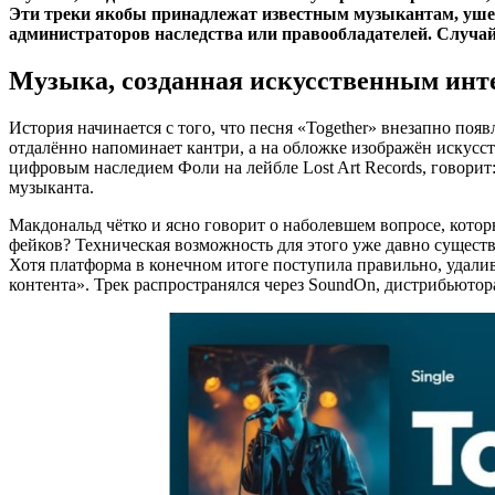
Эти треки якобы принадлежат известным музыкантам, ушед
администраторов наследства или правообладателей. Случай
Музыка, созданная искусственным инте
История начинается с того, что песня «Together» внезапно появл
отдалённо напоминает кантри, а на обложке изображён искусс
цифровым наследием Фоли на лейбле Lost Art Records, говорит
музыканта.
Макдональд чётко и ясно говорит о наболевшем вопросе, кото
фейков? Техническая возможность для этого уже давно существ
Хотя платформа в конечном итоге поступила правильно, удалив 
контента». Трек распространялся через SoundOn, дистрибьютор