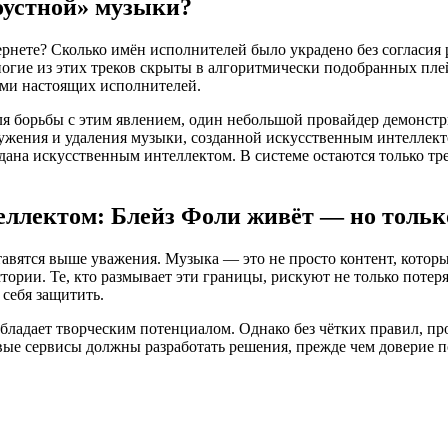
гоустной» музыки?
нтернете? Сколько имён исполнителей было украдено без соглас
ногие из этих треков скрыты в алгоритмически подобранных пле
ями настоящих исполнителей.
я борьбы с этим явлением, один небольшой провайдер демонстри
ужения и удаления музыки, созданной искусственным интеллект
оздана искусственным интеллектом. В системе остаются только т
еллектом: Блейз Фоли живёт — но тольк
тавятся выше уважения. Музыка — это не просто контент, которы
ории. Те, кто размывает эти границы, рискуют не только потерят
 себя защитить.
бладает творческим потенциалом. Однако без чётких правил, пр
овые сервисы должны разработать решения, прежде чем доверие п