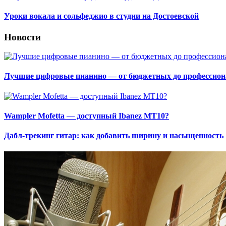
Уроки вокала и сольфеджио в студии на Достоевской
Новости
Лучшие цифровые пианино — от бюджетных до профессио
Wampler Mofetta — доступный Ibanez MT10?
Дабл-трекинг гитар: как добавить ширину и насыщенность