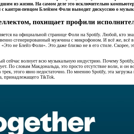
шим из жизни. На самом деле это исключительно компьютер
 с кантри-певцом Блейзом Фоли выводит дискуссию о музыке
ллектом, похищает профили исполнителе
яется на официальной странице Фоли на Spotify. Любой, кто знако
твенно сгенерированный мужчина с микрофоном. И всё же, всё в
: «Это не Блейз Фоли». Это даже близко не в его стиле. Скорее
рый сейчас волнует всю музыкальную индустрию. Почему Spotify,
ует. По словам Макдональда, это просто отсутствие воли, и он 
трек, этого явно недостаточно. По мнению Spotify, эта загрузк
а, принадлежащего TikTok.