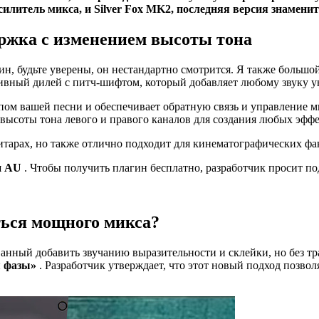
илитель микса, и Silver Fox MK2, последняя версия знамени
держка с изменением высоты тона
гин, будьте уверены, он нестандартно смотрится. Я также боль
ивный дилей с питч-шифтом, который добавляет любому звуку у
пом вашей песни и обеспечивает обратную связь и управление 
ысоты тона левого и правого каналов для создания любых эффе
-гитарах, но также отлично подходит для кинематографических фа
и AU
. Чтобы получить плагин бесплатно, разработчик просит под
ться мощного микса?
ванный добавить звучанию выразительности и склейки, но без т
 фазы»
. Разработчик утверждает, что этот новый подход позвол