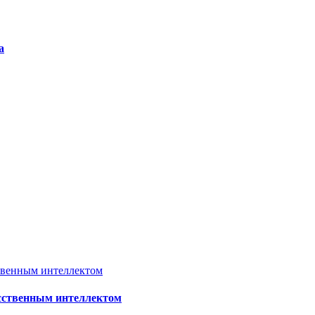
а
усственным интеллектом