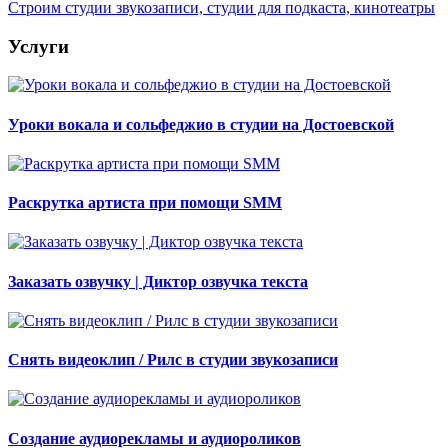
Строим студии звукозаписи, студии для подкаста, кинотеатры
Услуги
Уроки вокала и сольфеджио в студии на Достоевской
Раскрутка артиста при помощи SMM
Заказать озвучку | Диктор озвучка текста
Снять видеоклип / Рилс в студии звукозаписи
Создание аудиорекламы и аудиороликов