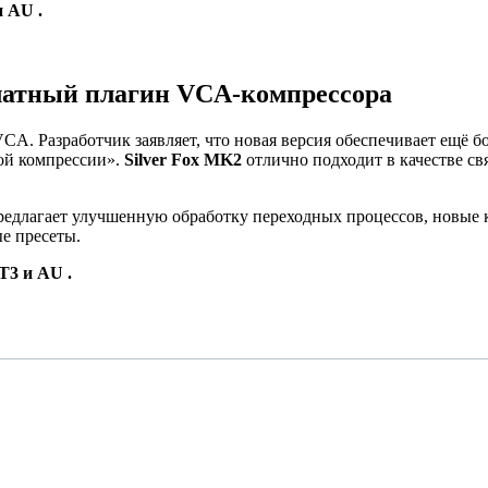
 AU .
сплатный плагин VCA-компрессора
CA. Разработчик заявляет, что новая версия обеспечивает ещё б
ой компрессии».
Silver Fox MK2
отлично подходит в качестве с
предлагает улучшенную обработку переходных процессов, новые 
е пресеты.
T3 и AU .