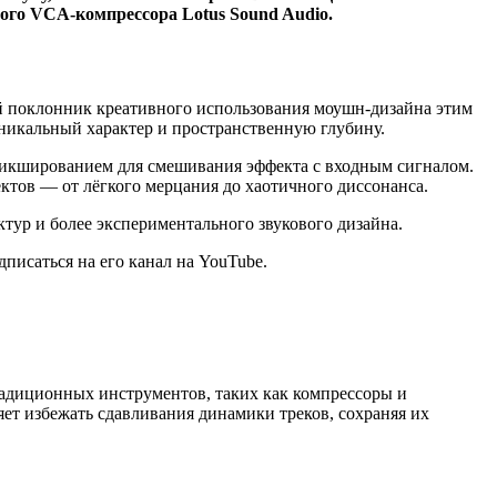
того VCA-компрессора Lotus Sound Audio.
шой поклонник креативного использования моушн-дизайна этим
никальный характер и пространственную глубину.
микшированием для смешивания эффекта с входным сигналом.
ктов — от лёгкого мерцания до хаотичного диссонанса.
ктур и более экспериментального звукового дизайна.
писаться на его канал на YouTube.
радиционных инструментов, таких как компрессоры и
яет избежать сдавливания динамики треков, сохраняя их