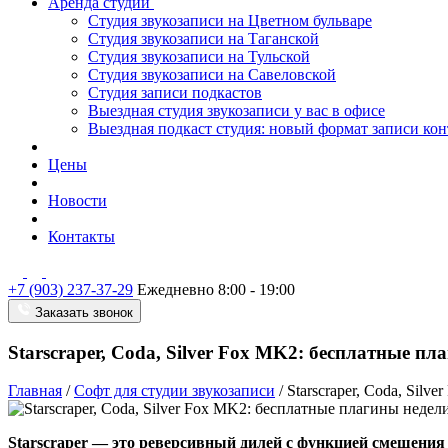
Аренда студии
Студия звукозаписи на Цветном бульваре
Студия звукозаписи на Таганской
Студия звукозаписи на Тульской
Студия звукозаписи на Савеловской
Студия записи подкастов
Выездная студия звукозаписи у вас в офисе
Выездная подкаст студия: новый формат записи кон
Цены
Новости
Контакты
+7 (903) 237-37-29
Ежедневно 8:00 - 19:00
Заказать звонок
Starscraper, Coda, Silver Fox MK2: бесплатные пл
Главная
/
Софт для студии звукозаписи
/
Starscraper, Coda, Sil
Starscraper — это реверсивный дилей с функцией смещения