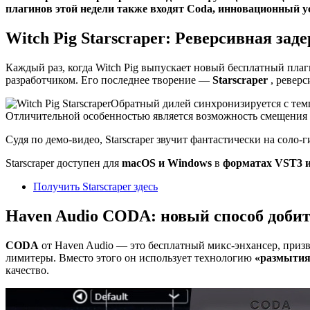
плагинов этой недели также входят Coda, инновационный ус
Witch Pig Starscraper: Реверсивная за
Каждый раз, когда Witch Pig выпускает новый бесплатный пла
разработчиком. Его последнее творение —
Starscraper
, реверс
Обратный дилей синхронизируется с тем
Отличительной особенностью является возможность смещения в
Судя по демо-видео, Starscraper звучит фантастически на соло
Starscraper доступен для
macOS и Windows
в
форматах VST3 
Получить Starscraper здесь
Haven Audio CODA: новый способ доби
CODA
от Haven Audio — это бесплатный микс-энхансер, приз
лимитеры. Вместо этого он использует технологию
«размытия
качество.