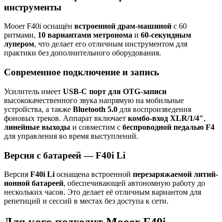
инструменты
Mooer F40i оснащён
встроенной драм-машиной
с 60
ритмами,
10 вариантами метронома
и
60-секундным
лупером
, что делает его отличным инструментом для
практики без дополнительного оборудования.
Современное подключение и запись
Усилитель имеет
USB-C порт для OTG-записи
высококачественного звука напрямую на мобильные
устройства, а также
Bluetooth 5.0
для воспроизведения
фоновых треков. Аппарат включает
комбо-вход XLR/1/4″
,
линейные выходы
и совместим с
беспроводной педалью F4
для управления во время выступлений.
Версия с батареей — F40i Li
Версия
F40i Li
оснащена встроенной
перезаряжаемой литий-
ионной батареей
, обеспечивающей автономную работу до
нескольких часов. Это делает её отличным вариантом для
репетиций и сессий в местах без доступа к сети.