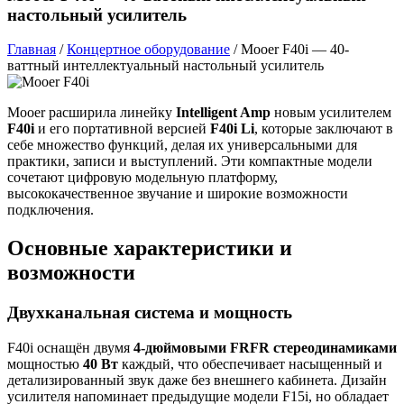
настольный усилитель
Главная
/
Концертное оборудование
/
Mooer F40i — 40-
ваттный интеллектуальный настольный усилитель
Mooer расширила линейку
Intelligent Amp
новым усилителем
F40i
и его портативной версией
F40i Li
, которые заключают в
себе множество функций, делая их универсальными для
практики, записи и выступлений. Эти компактные модели
сочетают цифровую модельную платформу,
высококачественное звучание и широкие возможности
подключения.
Основные характеристики и
возможности
Двухканальная система и мощность
F40i оснащён двумя
4-дюймовыми FRFR стереодинамиками
мощностью
40 Вт
каждый, что обеспечивает насыщенный и
детализированный звук даже без внешнего кабинета. Дизайн
усилителя напоминает предыдущие модели F15i, но обладает