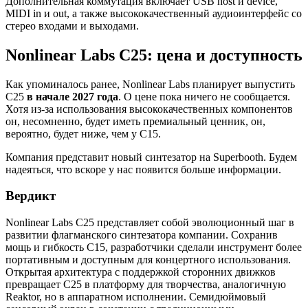
Дополнительная коммутация включает USB host и device,
MIDI in и out, а также высококачественный аудиоинтерфейс со
стерео входами и выходами.
Nonlinear Labs C25: цена и доступность
Как упоминалось ранее, Nonlinear Labs планирует выпустить
C25
в начале 2027 года
. О цене пока ничего не сообщается.
Хотя из-за использования высококачественных компонентов
он, несомненно, будет иметь премиальный ценник, он,
вероятно, будет ниже, чем у C15.
Компания представит новый синтезатор на Superbooth. Будем
надеяться, что вскоре у нас появится больше информации.
Вердикт
Nonlinear Labs C25 представляет собой эволюционный шаг в
развитии флагманского синтезатора компании. Сохранив
мощь и гибкость C15, разработчики сделали инструмент более
портативным и доступным для концертного использования.
Открытая архитектура с поддержкой сторонних движков
превращает C25 в платформу для творчества, аналогичную
Reaktor, но в аппаратном исполнении. Семидюймовый