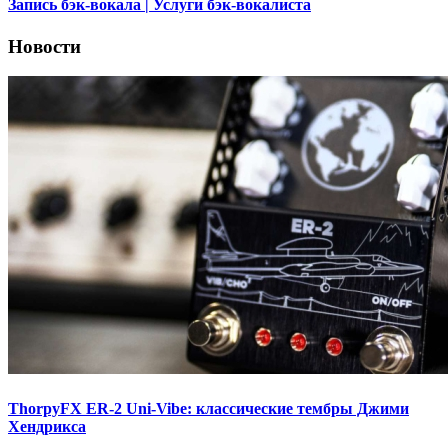
Запись бэк-вокала | Услуги бэк-вокалиста
Новости
ThorpyFX ER-2 Uni-Vibe: классические тембры Джими
Хендрикса