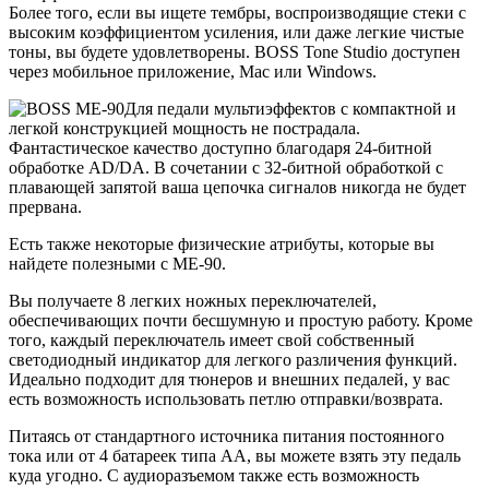
Более того, если вы ищете тембры, воспроизводящие стеки с
высоким коэффициентом усиления, или даже легкие чистые
тоны, вы будете удовлетворены. BOSS Tone Studio доступен
через мобильное приложение, Mac или Windows.
Для педали мультиэффектов с компактной и
легкой конструкцией мощность не пострадала.
Фантастическое качество доступно благодаря 24-битной
обработке AD/DA. В сочетании с 32-битной обработкой с
плавающей запятой ваша цепочка сигналов никогда не будет
прервана.
Есть также некоторые физические атрибуты, которые вы
найдете полезными с ME-90.
Вы получаете 8 легких ножных переключателей,
обеспечивающих почти бесшумную и простую работу. Кроме
того, каждый переключатель имеет свой собственный
светодиодный индикатор для легкого различения функций.
Идеально подходит для тюнеров и внешних педалей, у вас
есть возможность использовать петлю отправки/возврата.
Питаясь от стандартного источника питания постоянного
тока или от 4 батареек типа АА, вы можете взять эту педаль
куда угодно. С аудиоразъемом также есть возможность