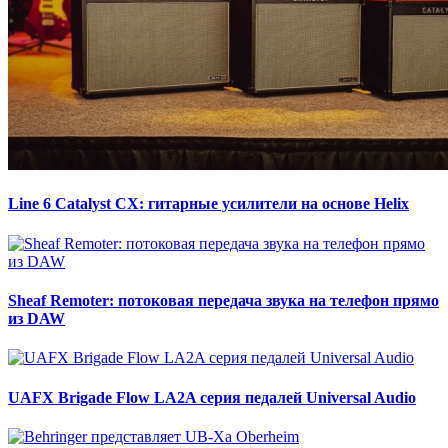
Line 6 Catalyst CX: гитарные усилители на основе Helix
Sheaf Remoter: потоковая передача звука на телефон прямо
из DAW
UAFX Brigade Flow LA2A серия педалей Universal Audio