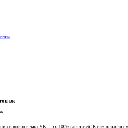
тента
топ вк
вк
ации и вывод в чарт VK — со 100% гарантией! К нам приходит 