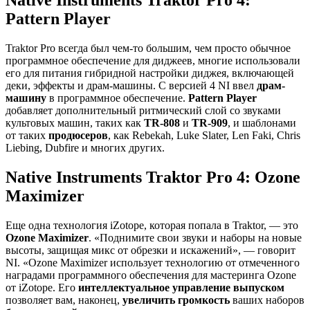
Pattern Player
Traktor Pro всегда был чем-то большим, чем просто обычное
программное обеспечение для диджеев, многие использовали
его для питания гибридной настройки диджея, включающей
деки, эффекты и драм-машины. С версией 4 NI ввел
драм-
машину
в программное обеспечение.
Pattern Player
добавляет дополнительный ритмический слой со звуками
культовых машин, таких как
TR-808
и
TR-909
, и шаблонами
от таких
продюсеров
, как Rebekah, Luke Slater, Len Faki, Chris
Liebing, Dubfire и многих других.
Native Instruments Traktor Pro 4: Ozone
Maximizer
Еще одна технология iZotope, которая попала в Traktor, — это
Ozone Maximizer
. «Поднимите свои звуки и наборы на новые
высоты, защищая микс от обрезки и искажений», — говорит
NI. «Ozone Maximizer использует технологию от отмеченного
наградами программного обеспечения для мастеринга Ozone
от iZotope. Его
интеллектуальное управление выпуском
позволяет вам, наконец,
увеличить громкость
ваших наборов