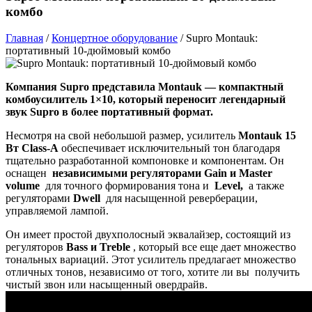
комбо
Главная
/
Концертное оборудование
/
Supro Montauk:
портативный 10-дюймовый комбо
Компания Supro представила Montauk — компактный
комбоусилитель 1×10, который переносит легендарный
звук Supro в более портативный формат.
Несмотря на свой небольшой размер, усилитель
Montauk
15
Вт Class-A
обеспечивает исключительный тон благодаря
тщательно разработанной компоновке и компонентам. Он
оснащен
независимыми регуляторами Gain и Master
volume
для точного формирования тона и
Level,
а также
регуляторами
Dwell
для насыщенной реверберации,
управляемой лампой.
Он имеет простой двухполосный эквалайзер, состоящий из
регуляторов
Bass и Treble
, который все еще дает множество
тональных вариаций. Этот усилитель предлагает множество
отличных тонов, независимо от того, хотите ли вы получить
чистый звон или насыщенный овердрайв.