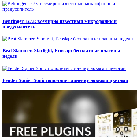
Behringer 1273: всемирно известный микрофонный
предусилитель
Beat Slammer, Starlight, Ecoslap: бесплатные плагины
недели
Fender Squier Sonic пополняет линейку новыми цветами