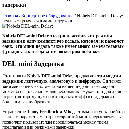
задержки
Главная
/
Концертное оборудование
/
Nobels DEL-mini Delay:
педаль с тремя режимами задержки
Nobels DEL-mini Delay это три классических режима
задержки в одну компактную педаль, которая не разоряет
банк.
Эта мини-педаль также имеет много замечательных
функций, так что давайте посмотрим поближе.
DEL-mini Задержка
Этот новый
Nobels DEL-mini
Delay предлагает
три модели
задержки
:
ленточную, аналоговую и цифровую
. Он также
занимает очень мало места на вашей педали, поэтому он
может быть идеальным для небольших «муха» или для любого
игрока, которому нужно втиснуться в эффект задержки с
большим разнообразием.
Управление
Time, Feedback и Mix
дает вам доступ к наиболее
важным параметрам, а трехсторонний мини-переключатель
позволяет пользователям переключаться между тремя
предлагаемыми режимами задержки.