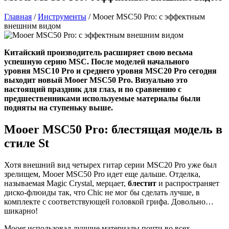
Главная
/
Инструменты
/
Mooer MSC50 Pro: с эффектным
внешним видом
Китайский производитель расширяет свою весьма
успешную серию MSC. После моделей начального
уровня MSC10 Pro и среднего уровня MSC20 Pro сегодня
выходит новый Mooer MSC50 Pro. Визуально это
настоящий праздник для глаз, и по сравнению с
предшественниками используемые материалы были
подняты на ступеньку выше.
Mooer MSC50 Pro: блестящая модель в
стиле St
Хотя внешний вид четырех гитар серии MSC20 Pro уже был
зрелищем, Mooer MSC50 Pro идет еще дальше. Отделка,
называемая Magic Crystal, мерцает,
блестит
и распространяет
диско-флюиды так, что Chic не мог бы сделать лучше, в
комплекте с соответствующей головкой грифа. Довольно…
шикарно!
Mooer использовал лучшие материалы почти во всех