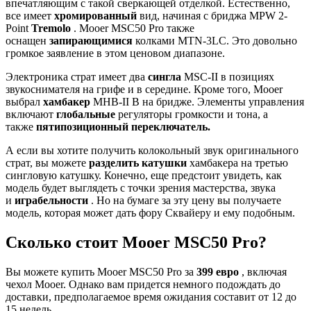
впечатляющим с такой сверкающей отделкой. Естественно,
все имеет
хромированный
вид, начиная с бриджа MPW 2-
Point
Tremolo
. Mooer MSC50 Pro также
оснащен
запирающимися
колками MTN-3LC. Это довольно
громкое заявление в этом ценовом диапазоне.
Электроника страт имеет два
сингла
MSC-II в позициях
звукоснимателя на грифе и в середине. Кроме того, Mooer
выбрал
хамбакер
MHB-II B на бридже. Элементы управления
включают
глобальные
регуляторы громкости и тона, а
также
пятипозиционный переключатель.
А если вы хотите получить колокольный звук оригинального
страт, вы можете
разделить катушки
хамбакера на третью
сингловую катушку. Конечно, еще предстоит увидеть, как
модель будет выглядеть с точки зрения мастерства, звука
и
играбельности
. Но на бумаге за эту цену вы получаете
модель, которая может дать фору Сквайеру и ему подобным.
Сколько стоит Mooer MSC50 Pro?
Вы можете купить Mooer MSC50 Pro за
399 евро
, включая
чехол Mooer. Однако вам придется немного подождать до
доставки, предполагаемое время ожидания составит от 12 до
15 недель.