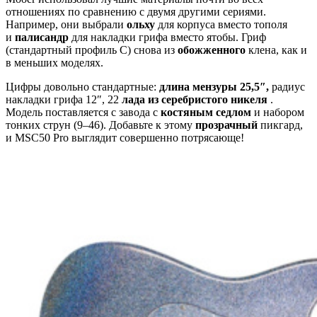
отношениях по сравнению с двумя другими сериями.
Например, они выбрали
ольху
для корпуса вместо тополя
и
палисандр
для накладки грифа вместо ятобы. Гриф
(стандартный профиль C) снова из
обожженного
клена, как и
в меньших моделях.
Цифры довольно стандартные:
длина мензуры 25,5″,
радиус
накладки грифа 12″, 22
лада из серебристого никеля
.
Модель поставляется с завода с
костяным седлом
и набором
тонких струн (9–46). Добавьте к этому
прозрачный
пикгард,
и MSC50 Pro выглядит совершенно потрясающе!