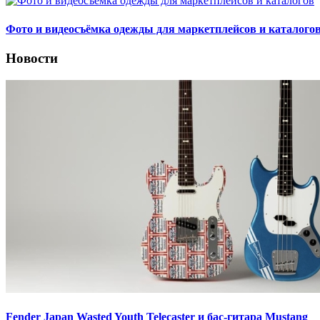
Фото и видеосъёмка одежды для маркетплейсов и каталого
Новости
Fender Japan Wasted Youth Telecaster и бас-гитара Mustang