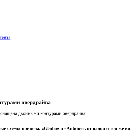
тента
нтурами овердрайва
 оснащена двойными контурами овердрайва
тные схемы привода, «Gladio» и «Antique», от одной и той же