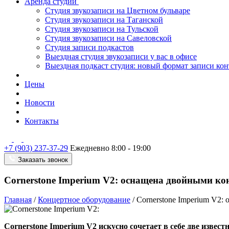
Аренда студии
Студия звукозаписи на Цветном бульваре
Студия звукозаписи на Таганской
Студия звукозаписи на Тульской
Студия звукозаписи на Савеловской
Студия записи подкастов
Выездная студия звукозаписи у вас в офисе
Выездная подкаст студия: новый формат записи кон
Цены
Новости
Контакты
+7 (903) 237-37-29
Ежедневно 8:00 - 19:00
Заказать звонок
Cornerstone Imperium V2: оснащена двойными ко
Главная
/
Концертное оборудование
/
Cornerstone Imperium V2:
Cornerstone Imperium V2 искусно сочетает в себе две извес