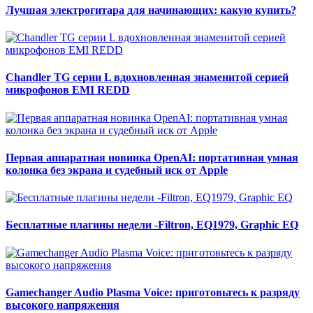
Лучшая электрогитара для начинающих: какую купить?
Chandler TG серии L вдохновленная знаменитой серией
микрофонов EMI REDD
Первая аппаратная новинка OpenAI: портативная умная
колонка без экрана и судебный иск от Apple
Бесплатные плагины недели -Filtron, EQ1979, Graphic EQ
Gamechanger Audio Plasma Voice: приготовьтесь к разряду
высокого напряжения