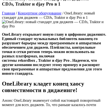
CDJs, Traktor и djay Pro в 1
Главная
/
Концертное оборудование
/
OneLibrary: новый
стандарт для диджеев — CDJs, Traktor и djay Pro в 1
OneLibrary открывает новую главу в цифровом диджеинге.
Единый стандарт музыкальных библиотек наконец-то
разрушает барьеры между программным и аппаратным
обеспечением для диджеев. Плейлисты, контрольные
точки и сетки ритмов теперь можно использовать на
разных платформах, включая
системы
rekordbox
,
Traktor
и
djay Pro
. Надеемся, что
другие компании последуют этому примеру и расширят
свои программные и аппаратные предложения для этого
нового стандарта.
OneLibrary кладет конец хаосу
совместимости в диджеинге!
Анонс OneLibrary знаменует собой настоящий поворотный
момент для всех диджеев. То, что раньше казалось почти