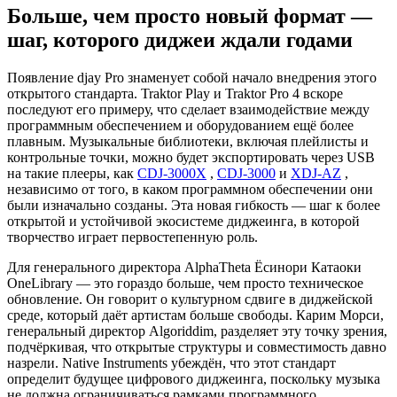
Больше, чем просто новый формат —
шаг, которого диджеи ждали годами
Появление djay Pro знаменует собой начало внедрения этого
открытого стандарта. Traktor Play и Traktor Pro 4 вскоре
последуют его примеру, что сделает взаимодействие между
программным обеспечением и оборудованием ещё более
плавным. Музыкальные библиотеки, включая плейлисты и
контрольные точки, можно будет экспортировать через USB
на такие плееры, как
CDJ-3000X
,
CDJ-3000
и
XDJ-AZ
,
независимо от того, в каком программном обеспечении они
были изначально созданы. Эта новая гибкость — шаг к более
открытой и устойчивой экосистеме диджеинга, в которой
творчество играет первостепенную роль.
Для генерального директора AlphaTheta Ёсинори Катаоки
OneLibrary — это гораздо больше, чем просто техническое
обновление. Он говорит о культурном сдвиге в диджейской
среде, который даёт артистам больше свободы. Карим Морси,
генеральный директор Algoriddim, разделяет эту точку зрения,
подчёркивая, что открытые структуры и совместимость давно
назрели. Native Instruments убеждён, что этот стандарт
определит будущее цифрового диджеинга, поскольку музыка
не должна ограничиваться рамками программного