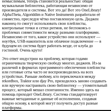
немыслимым, теперь становится реальностью: общая
музыкальная библиотека, работающая независимо от
производителя и системы. Вот это да! Вот это OneLibrary!
AlphaTheta, Algoriddim и Native Instruments разработали её
совместно, преследуя чётко поставленную цель. Диджеи
наконец-то смогут использовать свои плейлисты,
контрольные точки и сетки ритмов, не беспокоясь о
проблемах совместимости между разными платформами.
Независимо от того, какое устройство они используют —
ноутбук, USB-накопитель или облачное подключение — в
будущем их система будет работать везде, от клуба до
гостиной. Очень круто!
Это ответ индустрии на проблему, которая годами
ограничивала творческую свободу многих диджеев. Из-за
различий в форматах программного обеспечения плейлисты
или готовые сеты часто не воспроизводились на всех
устройствах. Раньше любому, кто переключался между
rekordbox, Traktor или djay Pro, приходилось заново создавать
или вручную настраивать свою библиотеку — утомительный
процесс, который мешал спонтанности. Именно здесь на
помощь приходит OneLibrary. Система стандартизирует
важные метаданные и данные об исполнении, создавая
общую основу, к которой могут получить доступ разные
платформы.