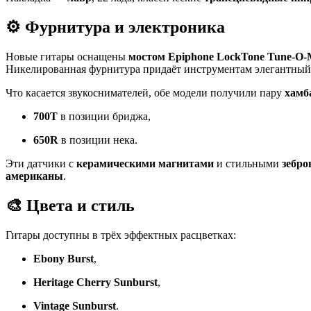
⚙️ Фурнитура и электроника
Новые гитары оснащены
мостом Epiphone LockTone Tune-O-
Никелированная фурнитура придаёт инструментам элегантный
Что касается звукоснимателей, обе модели получили пару
хамб
700T
в позиции бриджа,
650R
в позиции нека.
Эти датчики с
керамическими магнитами
и стильными
зебр
американы
.
🎨 Цвета и стиль
Гитары доступны в трёх эффектных расцветках:
Ebony Burst
,
Heritage Cherry Sunburst
,
Vintage Sunburst
.