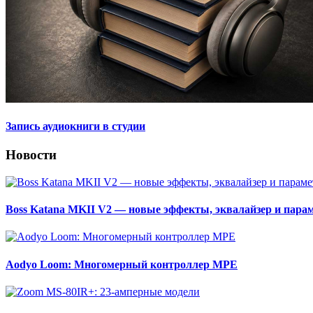
Запись аудиокниги в студии
Новости
Boss Katana MKII V2 — новые эффекты, эквалайзер и пара
Aodyo Loom: Многомерный контроллер MPE