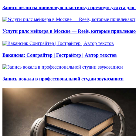
Запись песни на виниловую пластинку: премиум-услуга для
Услуги рилс мейкера в Москве — Reels, которые привлекаю
Вакансия: Сонграйтер | Гострайтер | Автор текстов
Запись вокала в профессиональной студии звукозаписи