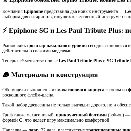
Компания
Epiphone
представила два новых инструмента —
Les
выбором для гитаристов, ищущих качественный инструмент по
⚡ Epiphone SG и Les Paul Tribute Plus: 
Рынок
электрогитар начального уровня
сегодня становится 
действительно свежими моделями.
Теперь всё меняется: новые
Les Paul Tribute Plus
и
SG Tribute 
🪵 Материалы и конструкция
Обе модели выполнены из
махагонового корпуса
с топом из
ф
роскошного флейм-клена.
Такой набор древесины не только выглядит дорого, но и обес
Гриф также махагоновый,
прикрученный болтами
(bolt-on) —
формой
C
, что делает игру максимально комфортной.
Накладка —
лавр
, 22 лада, классические
трапециевидные инк