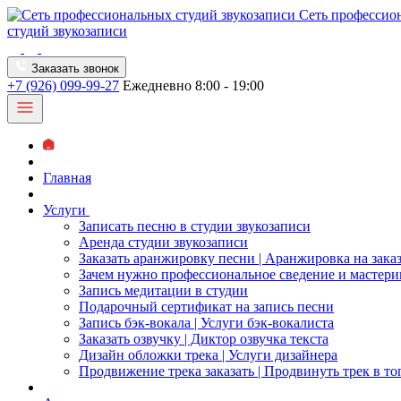
Сеть профессио
студий звукозаписи
Заказать звонок
+7 (926) 099-99-27
Ежедневно 8:00 - 19:00
Главная
Услуги
Записать песню в студии звукозаписи
Аренда студии звукозаписи
Заказать аранжировку песни | Аранжировка на зака
Зачем нужно профессиональное сведение и мастери
Запись медитации в студии
Подарочный сертификат на запись песни
Запись бэк-вокала | Услуги бэк-вокалиста
Заказать озвучку | Диктор озвучка текста
Дизайн обложки трека | Услуги дизайнера
Продвижение трека заказать | Продвинуть трек в то