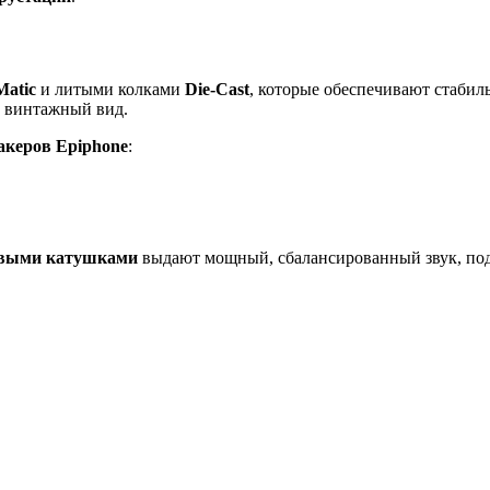
Matic
и литыми колками
Die-Cast
, которые обеспечивают стабил
 винтажный вид.
акеров Epiphone
:
овыми катушками
выдают мощный, сбалансированный звук, по