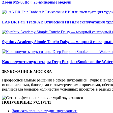
Zoom MS-80IR+: 23-амперные модели
LANDR Fair Trade AI: Этический ИИ или эксплуатация ху
Synthux Academy Simple Touch: Daisy — мощный сенсорный
Как получить звук гитары Deep Purple: «Smoke on the Wate
ЗВУКОЗАПИСЬ.МОСКВА
Профессиональные решения в сфере звукозаписи, аудио и виде
исполнителями, блогерами и коммерческими проектами, обеспеч
реализовала большое количество успешных проектов в разных 
ПОПУЛЯРНЫЕ УСЛУГИ
Записать песню в студии звукозаписи