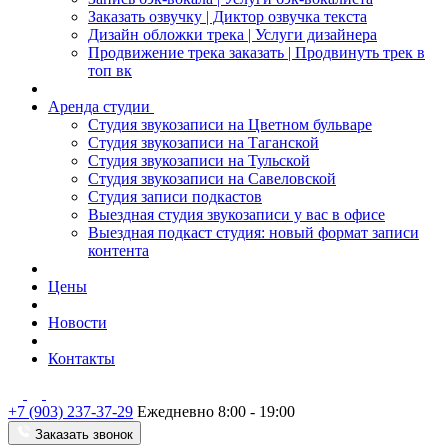
Заказать озвучку | Диктор озвучка текста
Дизайн обложки трека | Услуги дизайнера
Продвижение трека заказать | Продвинуть трек в
топ вк
Аренда студии
Студия звукозаписи на Цветном бульваре
Студия звукозаписи на Таганской
Студия звукозаписи на Тульской
Студия звукозаписи на Савеловской
Студия записи подкастов
Выездная студия звукозаписи у вас в офисе
Выездная подкаст студия: новый формат записи
контента
Цены
Новости
Контакты
+7 (903) 237-37-29
Ежедневно 8:00 - 19:00
Заказать звонок