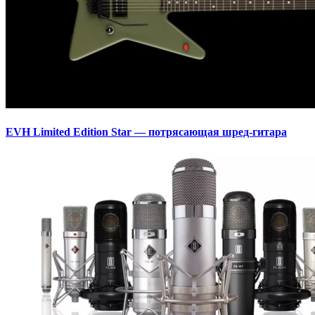
EVH Limited Edition Star — потрясающая шред-гитара