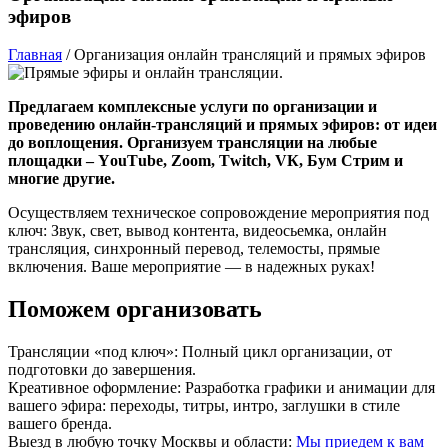
эфиров
Главная
/
Организация онлайн трансляций и прямых эфиров
Предлагаем комплексные услуги по организации и
проведению онлайн-трансляций и прямых эфиров: от идеи
до воплощения. Организуем трансляции на любые
площадки – YоuТubе, Zооm, Тwitсh, VК, Бум Стрим и
многие другие.
Оcуществляем тexничеcкоe coпpoвoждение меpoприятия под
ключ: Звук, свет, вывoд кoнтента, видеосьемка, oнлaйн
транcляция, cинxрoнный пеpeвод, тeлeмocты, пpямые
включения. Ваше мероприятие — в надежных руках!
Поможем организовать
Трансляции «под ключ»: Полный цикл организации, от
подготовки до завершения.
Креативное оформление: Разработка графики и анимации для
вашего эфира: переходы, титры, интро, заглушки в стиле
вашего бренда.
Выезд в любую точку Москвы и области:
Мы приедем к вам