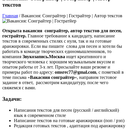
текстов
Главная
/
Вакансия: Сонграйтер | Гострайтер | Автор текстов
Открыта вакансия сонграйтер, автор текстов для песен,
гострайтер.
Главное требование к кандидату, написание
текстов в современных стилях с нуля, так и на готовые
аранжировки. Если вы пишите слова для песен и хотели бы
работать в команде творческих единомышленников, то
компания
Звукозапись.Москва
ищет креативного и
творческого человека с хорошим музыкальным вкусом и
опытом работы от 3-х лет. Присылайте ваши резюме и
примеры работ по адресу:
omsrec77@gmal.com
, с пометкой в
теме письма «
Вакасния сонграйтер
«, направим тестовое
задание в ответ, рассмотрим кандидатуру, после чего
свяжемся с вами.
Задачи:
Написания текстов для песен (русский / английский)
язык в современном стиле
Написание текстов на готовые аранжировки (поп / рэп)
Редакция готовых текстов , адаптация под аранжировку