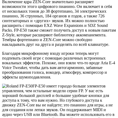
Включение ядра ZEN-Core значительно расширяет
возможности этого цифрового пианино. Он включает в себя
от нескольких тонов до 38 фортепиано, 34 электрических
пианино, 36 струнных, 184 органов и пэдов, а также 726
синтезаторных и «других» звуков. Их можно полностью
расширить с помощью EXZ Wave Expansions и SDZ Sound
Packs. FP-E50 также сможет получить доступ к новым пакетам
Z-Style, которые расширяют библиотеку аккомпанемента.
Тембры фортепиано и ZEN-Core можно свободно
накладывать друг на друга и разделять по всей клавиатуре.
Благодаря микрофонному входу игроки теперь могут
подпевать своей игре с помощью различных встроенных
вокальных эффектов. Похоже, они взяли что-то вроде Aria E-4
Voice Tweaker, чтобы дать вам автогармонию, забавные
преобразования голоса, вокодер, атмосферу, компрессор и
эффекты шумоподавления.
FP-E50 имеет гораздо больше элементов
управления, чем остальные модели серии FP. У вас есть
хороший большой дисплей и большие удобные кнопки для
доступа к тому, что вам нужно. Но глубокого доступа к
движку ZEN-Core вы не найдете; это пианино для игры, а не
для создания или лепки звуков. Он поддерживает MIDI и
аудио через USB или Bluetooth. Вы можете использовать его в