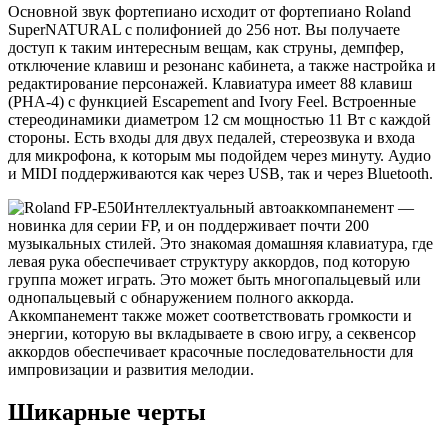
Основной звук фортепиано исходит от фортепиано Roland
SuperNATURAL с полифонией до 256 нот. Вы получаете
доступ к таким интересным вещам, как струны, демпфер,
отключение клавиш и резонанс кабинета, а также настройка и
редактирование персонажей. Клавиатура имеет 88 клавиш
(PHA-4) с функцией Escapement and Ivory Feel. Встроенные
стереодинамики диаметром 12 см мощностью 11 Вт с каждой
стороны. Есть входы для двух педалей, стереозвука и входа
для микрофона, к которым мы подойдем через минуту. Аудио
и MIDI поддерживаются как через USB, так и через Bluetooth.
Интеллектуальный автоаккомпанемент —
новинка для серии FP, и он поддерживает почти 200
музыкальных стилей. Это знакомая домашняя клавиатура, где
левая рука обеспечивает структуру аккордов, под которую
группа может играть. Это может быть многопальцевый или
однопальцевый с обнаружением полного аккорда.
Аккомпанемент также может соответствовать громкости и
энергии, которую вы вкладываете в свою игру, а секвенсор
аккордов обеспечивает красочные последовательности для
импровизации и развития мелодии.
Шикарные черты