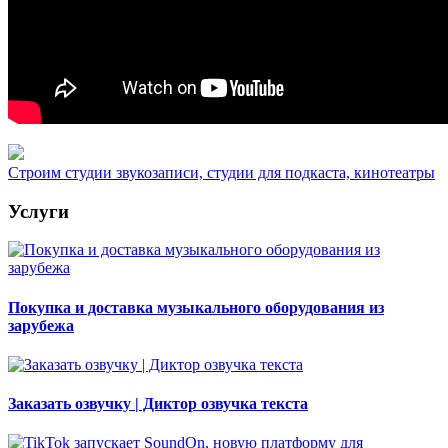
Строим студии звукозаписи, студии для подкаста, кинотеатры
Услуги
Покупка и доставка музыкального оборудования из
зарубежа
Заказать озвучку | Диктор озвучка текста