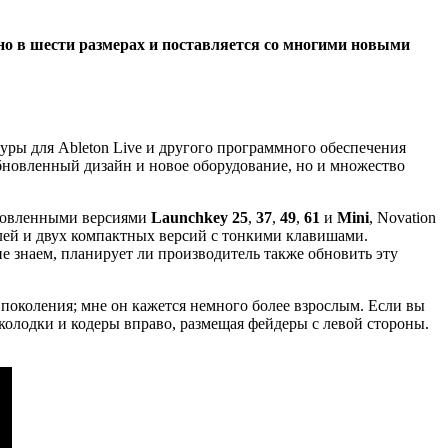
но в шести размерах и поставляется со многими новыми
туры для Ableton Live и другого программного обеспечения
бновленный дизайн и новое оборудование, но и множество
бновленными версиями
Launchkey 25
,
37
,
49
,
61
и
Mini
, Novation
делей и двух компактных версий с тонкими клавишами.
е знаем, планирует ли производитель также обновить эту
поколения; мне он кажется немного более взрослым. Если вы
колодки и кодеры вправо, размещая фейдеры с левой стороны.