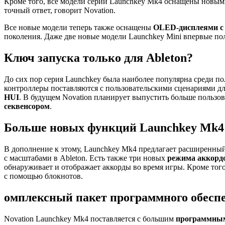
Кроме того, все модели серии Launchkey Mk4 оснащены новы
точный ответ, говорит Novation.
Все новые модели теперь также оснащены
OLED-дисплеями с
поколения. Даже две новые модели Launchkey Mini впервые п
Ключ запуска только для Ableton?
До сих пор серия Launchkey была наиболее популярна среди п
контроллеры поставляются с пользовательскими сценариями д
HUI
. В будущем Novation планирует выпустить больше пользо
секвенсором
.
Больше новых функций Launchkey Mk4
В дополнение к этому, Launchkey Mk4 предлагает расширенны
с масштабами в Ableton. Есть также три новых
режима аккорд
обнаруживает и отображает аккорды во время игры. Кроме тог
с помощью блокнотов.
омплексный пакет программного обесп
Novation Launchkey Mk4 поставляется с большим
программным