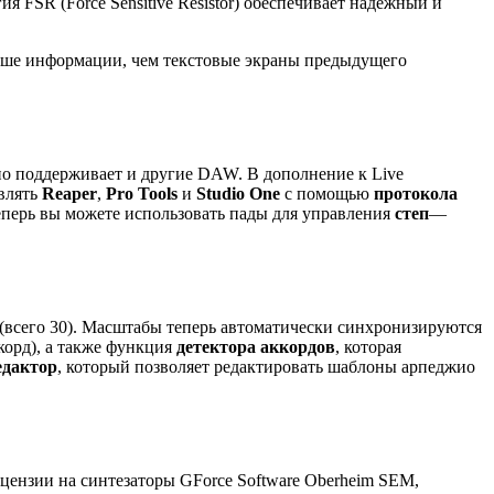
гия FSR (Force Sensitive Resistor) обеспечивает надежный и
льше информации, чем текстовые экраны предыдущего
вно поддерживает и другие DAW. В дополнение к Live
авлять
Reaper
,
Pro Tools
и
Studio One
с помощью
протокола
еперь вы можете использовать пады для управления
степ
—
(всего 30). Масштабы теперь автоматически синхронизируются
корд), а также функция
детектора аккордов
, которая
едактор
, который позволяет редактировать шаблоны арпеджио
цензии на синтезаторы GForce Software Oberheim SEM,