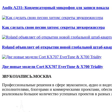
Audix A231: Конденсаторный микрофон для записи вокала
Как сделать свою песню хитом: секреты звукорежиссера
Roland объявляет об открытии новой глобальной штаб-кв
Две новые модели Cort KX707 EverTune & X700 Triality
ЗВУКОЗАПИСЬ.МОСКВА
Профессиональные решения в сфере звукозаписи, аудио и виде
исполнителями, блогерами и коммерческими проектами, обеспеч
реализовала большое количество успешных проектов в разных 