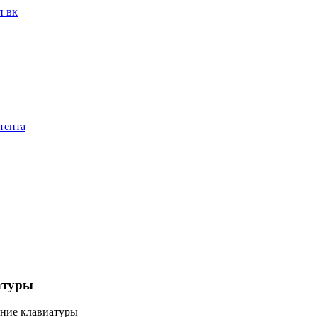
п вк
тента
атуры
ение клавиатуры