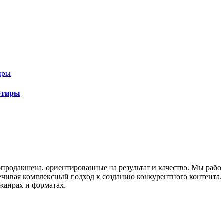
артиры
опродакшена, ориентированные на результат и качество. Мы раб
ивая комплексный подход к созданию конкурентного контента. Н
жанрах и форматах.