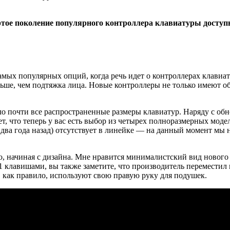
ртое поколение популярного контроллера клавиатуры доступ
самых популярных опций, когда речь идет о контроллерах клавиа
льше, чем подтяжка лица. Новые контроллеры не только имеют о
о почти все распространенные размеры клавиатур. Наряду с о
ает, что теперь у вас есть выбор из четырех полноразмерных мо
два года назад) отсутствует в линейке — на данный момент мы н
о, начиная с дизайна. Мне нравится минималистский вид нового 
1 клавишами, вы также заметите, что производитель переместил 
, как правило, используют свою правую руку для подушек.