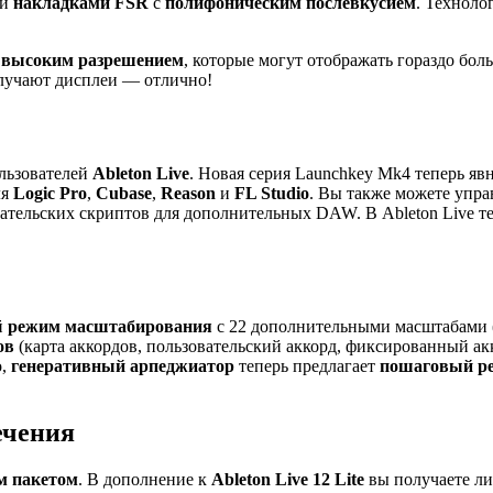
ми
накладками FSR
с
полифоническим послевкусием
. Техноло
 высоким разрешением
, которые могут отображать гораздо бо
олучают дисплеи — отлично!
ользователей
Ableton Live
. Новая серия Launchkey Mk4 теперь я
ля
Logic Pro
,
Cubase
,
Reason
и
FL Studio
. Вы также можете упр
вательских скриптов для дополнительных DAW. В Ableton Live т
й
режим масштабирования
с 22 дополнительными масштабами 
ов
(карта аккордов, пользовательский аккорд, фиксированный ак
о,
генеративный арпеджиатор
теперь предлагает
пошаговый
р
ечения
 пакетом
. В дополнение к
Ableton Live 12 Lite
вы получаете ли