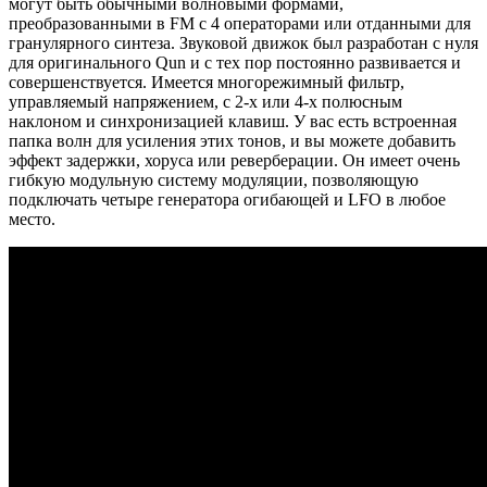
могут быть обычными волновыми формами,
преобразованными в FM с 4 операторами или отданными для
гранулярного синтеза. Звуковой движок был разработан с нуля
для оригинального Qun и с тех пор постоянно развивается и
совершенствуется. Имеется многорежимный фильтр,
управляемый напряжением, с 2-х или 4-х полюсным
наклоном и синхронизацией клавиш. У вас есть встроенная
папка волн для усиления этих тонов, и вы можете добавить
эффект задержки, хоруса или реверберации. Он имеет очень
гибкую модульную систему модуляции, позволяющую
подключать четыре генератора огибающей и LFO в любое
место.