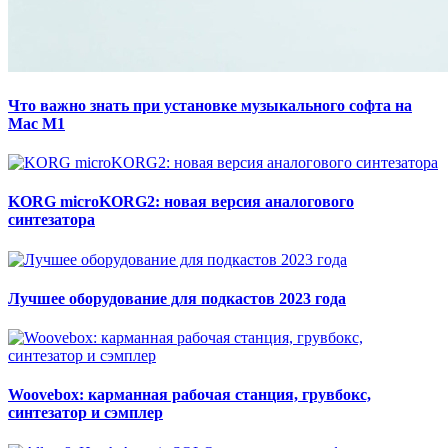
Что важно знать при установке музыкального софта на
Mac M1
KORG microKORG2: новая версия аналогового
синтезатора
Лучшее оборудование для подкастов 2023 года
Woovebox: карманная рабочая станция, грувбокс,
синтезатор и сэмплер