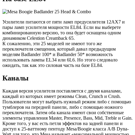
Усилители питаются от пяти ламп предусилителя 12AX7 и
пары ламп усилителя мощности EL84. Если вы выберете
комбинированную версию, то она будет оснащена одним
динамиком Celestion Creamback 65.
К сожалению, эти 25 моделей не имеют того же
переключателя смещения, который давал предыдущим
моделям Badlander 100* и Badlander 50* возможность
использовать лампы EL34 или 6L6. Но этого следовало
ожидать, так как это силовая часть на базе EL84.
Каналы
Каждая версия усилителя поставляется с двумя каналами,
каждый из которых имеет режимы Clean, Crunch и Crush.
Пользователи могут выбрать нужный режим либо с помощью
тумблеров на передней панели, либо с помощью ножного
переключателя. Затем оба канала имеют свои собственные
элементы управления Master, Presence, Bass, Mid, Treble и Gain.
Кроме того, у вас есть петля эффектов на задней панели и
доступ к 25-ваттному пентоду Mesa/Boogie класса A/B Dyna-
Watt для того, что Mesa называет «максимальной мощностью,